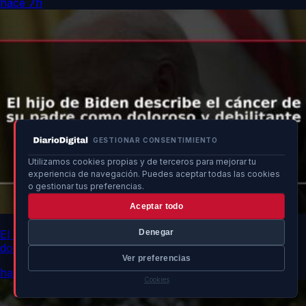
hace 7h
GESTIONAR CONSENTIMIENTO
Utilizamos cookies propias y de terceros para mejorar tu
experiencia de navegación. Puedes aceptar todas las cookies
o gestionar tus preferencias.
Aceptar todo
El hijo de Biden describe el cáncer de su padre como
Denegar
doloroso y debilitante
Ver preferencias
hace 7h
Cookies