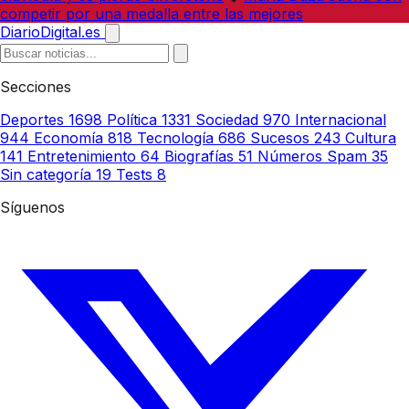
competir por una medalla entre las mejores
DiarioDigital.es
Secciones
Deportes
1698
Política
1331
Sociedad
970
Internacional
944
Economía
818
Tecnología
686
Sucesos
243
Cultura
141
Entretenimiento
64
Biografías
51
Números Spam
35
Sin categoría
19
Tests
8
Síguenos