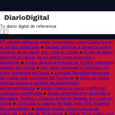
Tu diario digital de referencia
Última hora
PP catalán defiende mejor financiación para Catalunya sin
acuerdos bilaterales
◆
Senado advierte a ministros sobre
impacto de no asistir por crisis en Ceuta
◆
El hijo de Biden
describe el cáncer de su padre como doloroso y
debilitante
◆
Ayuso denuncia entrada de 70.000 migrantes
ilegales por Ceuta
◆
Vox exige investigar a Sánchez por
crisis migratoria en Ceuta
◆
Lourdes Reyzábal denuncia
las mafias que controlan las fronteras
◆
Crisis en Ceuta
impulsa apoyo a centros de deportación
extracomunitarios
◆
Asalto masivo a Ceuta: confirman
operación planificada
◆
Rollán amenaza con acciones si
Marlaska, Robles y Albares evitan el Senado por crisis en
Ceuta
◆
Controles a viajeros de Italia: solo 10% muestra
documentación
◆
Máximo Quiles sufre fractura de
clavícula y se pierde Silverstone
◆
María Daza sueña con