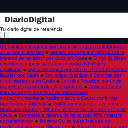
Tu diario digital de referencia
Última hora
PP catalán defiende mejor financiación para Catalunya sin
acuerdos bilaterales
◆
Senado advierte a ministros sobre
impacto de no asistir por crisis en Ceuta
◆
El hijo de Biden
describe el cáncer de su padre como doloroso y
debilitante
◆
Ayuso denuncia entrada de 70.000 migrantes
ilegales por Ceuta
◆
Vox exige investigar a Sánchez por
crisis migratoria en Ceuta
◆
Lourdes Reyzábal denuncia
las mafias que controlan las fronteras
◆
Crisis en Ceuta
impulsa apoyo a centros de deportación
extracomunitarios
◆
Asalto masivo a Ceuta: confirman
operación planificada
◆
Rollán amenaza con acciones si
Marlaska, Robles y Albares evitan el Senado por crisis en
Ceuta
◆
Controles a viajeros de Italia: solo 10% muestra
documentación
◆
Máximo Quiles sufre fractura de
clavícula y se pierde Silverstone
◆
María Daza sueña con