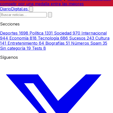
competir por una medalla entre las mejores
DiarioDigital.es
Secciones
Deportes
1698
Política
1331
Sociedad
970
Internacional
944
Economía
818
Tecnología
686
Sucesos
243
Cultura
141
Entretenimiento
64
Biografías
51
Números Spam
35
Sin categoría
19
Tests
8
Síguenos