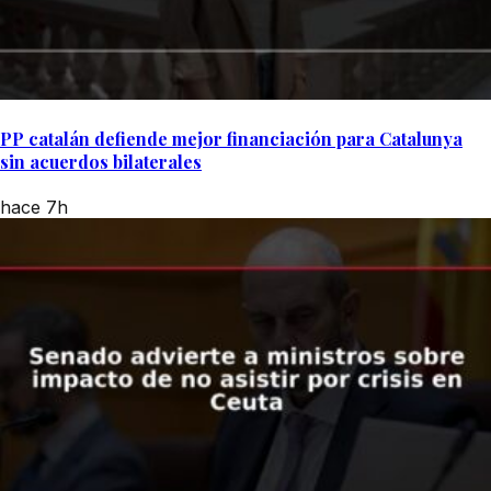
PP catalán defiende mejor financiación para Catalunya
sin acuerdos bilaterales
hace 7h