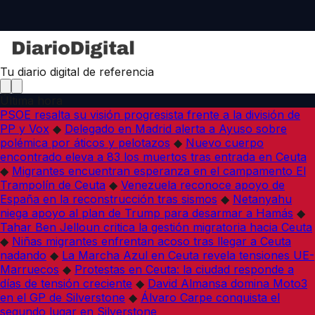
Tu diario digital de referencia
Última hora
PSOE resalta su visión progresista frente a la división de
PP y Vox
◆
Delegado en Madrid alerta a Ayuso sobre
polémica por áticos y pelotazos
◆
Nuevo cuerpo
encontrado eleva a 83 los muertos tras entrada en Ceuta
◆
Migrantes encuentran esperanza en el campamento El
Trampolín de Ceuta
◆
Venezuela reconoce apoyo de
España en la reconstrucción tras sismos
◆
Netanyahu
niega apoyo al plan de Trump para desarmar a Hamás
◆
Tahar Ben Jelloun critica la gestión migratoria hacia Ceuta
◆
Niñas migrantes enfrentan acoso tras llegar a Ceuta
nadando
◆
La Marcha Azul en Ceuta revela tensiones UE-
Marruecos
◆
Protestas en Ceuta: la ciudad responde a
días de tensión creciente
◆
David Almansa domina Moto3
en el GP de Silverstone
◆
Álvaro Carpe conquista el
segundo lugar en Silverstone