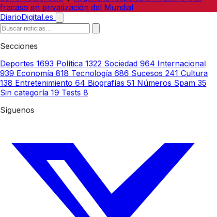
fracaso en privatización del Mundial
DiarioDigital.es
Secciones
Deportes
1693
Política
1322
Sociedad
964
Internacional
939
Economía
818
Tecnología
686
Sucesos
241
Cultura
138
Entretenimiento
64
Biografías
51
Números Spam
35
Sin categoría
19
Tests
8
Síguenos