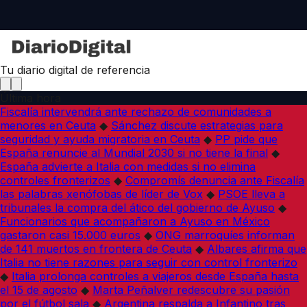
Tu diario digital de referencia
Última hora
Fiscalía intervendrá ante rechazo de comunidades a
menores en Ceuta
◆
Sánchez discute estrategias para
seguridad y ayuda migratoria en Ceuta
◆
PP pide que
España renuncie al Mundial 2030 si no tiene la final
◆
España advierte a Italia con medidas si no elimina
controles fronterizos
◆
Compromís denuncia ante Fiscalía
las palabras xenófobas de líder de Vox
◆
PSOE lleva a
tribunales la compra del ático del gobierno de Ayuso
◆
Funcionarios que acompañaron a Ayuso en México
gastaron casi 15.000 euros
◆
ONG marroquíes informan
de 141 muertos en frontera de Ceuta
◆
Albares afirma que
Italia no tiene razones para seguir con control fronterizo
◆
Italia prolonga controles a viajeros desde España hasta
el 15 de agosto
◆
Marta Peñalver redescubre su pasión
por el fútbol sala
◆
Argentina respalda a Infantino tras