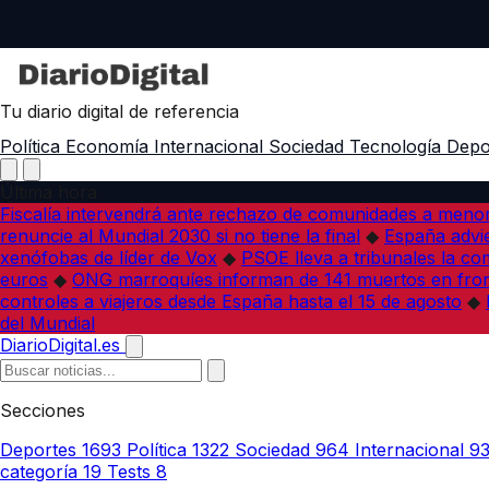
Tu diario digital de referencia
Política
Economía
Internacional
Sociedad
Tecnología
Depo
Última hora
Fiscalía intervendrá ante rechazo de comunidades a meno
renuncie al Mundial 2030 si no tiene la final
◆
España advie
xenófobas de líder de Vox
◆
PSOE lleva a tribunales la co
euros
◆
ONG marroquíes informan de 141 muertos en fron
controles a viajeros desde España hasta el 15 de agosto
◆
del Mundial
DiarioDigital.es
Secciones
Deportes
1693
Política
1322
Sociedad
964
Internacional
9
categoría
19
Tests
8