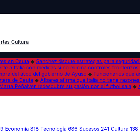
rtes
Cultura
res en Ceuta
◆
Sánchez discute estrategias para seguridad
rte a Italia con medidas si no elimina controles fronterizos
mpra del ático del gobierno de Ayuso
◆
Funcionarios que 
tera de Ceuta
◆
Albares afirma que Italia no tiene razones
Marta Peñalver redescubre su pasión por el fútbol sala
◆
39
Economía
818
Tecnología
686
Sucesos
241
Cultura
138