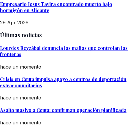
Empresario Jesús Tavira encontrado muerto bajo
hormigón en Alicante
29 Apr 2026
Últimas noticias
Lourdes Reyzábal denuncia las mafias que controlan las
fronteras
hace un momento
Crisis en Ceuta impulsa apoyo a centros de deportación
extracomunitarios
hace un momento
Asalto masivo a Ceuta: confirman operación planificada
hace un momento