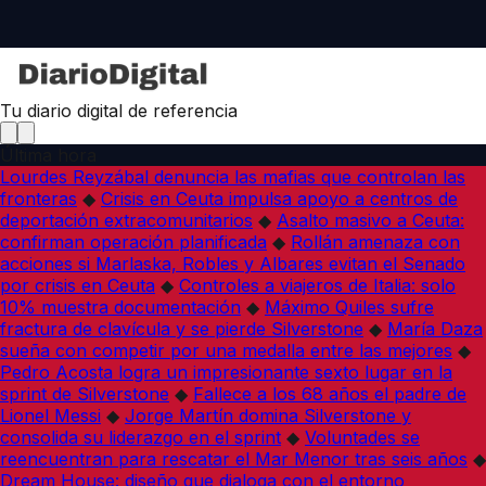
Tu diario digital de referencia
Última hora
Lourdes Reyzábal denuncia las mafias que controlan las
fronteras
◆
Crisis en Ceuta impulsa apoyo a centros de
deportación extracomunitarios
◆
Asalto masivo a Ceuta:
confirman operación planificada
◆
Rollán amenaza con
acciones si Marlaska, Robles y Albares evitan el Senado
por crisis en Ceuta
◆
Controles a viajeros de Italia: solo
10% muestra documentación
◆
Máximo Quiles sufre
fractura de clavícula y se pierde Silverstone
◆
María Daza
sueña con competir por una medalla entre las mejores
◆
Pedro Acosta logra un impresionante sexto lugar en la
sprint de Silverstone
◆
Fallece a los 68 años el padre de
Lionel Messi
◆
Jorge Martín domina Silverstone y
consolida su liderazgo en el sprint
◆
Voluntades se
reencuentran para rescatar el Mar Menor tras seis años
◆
Dream House: diseño que dialoga con el entorno