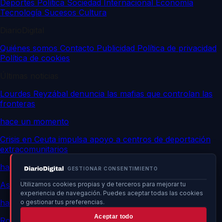
Deportes
Política
Sociedad
Internacional
Economía
Tecnología
Sucesos
Cultura
DiarioDigital
Quiénes somos
Contacto
Publicidad
Política de privacidad
Política de cookies
Últimas noticias
Lourdes Reyzábal denuncia las mafias que controlan las
fronteras
hace un momento
Crisis en Ceuta impulsa apoyo a centros de deportación
extracomunitarios
hace un momento
GESTIONAR CONSENTIMIENTO
Asalto masivo a Ceuta: confirman operación planificada
Utilizamos cookies propias y de terceros para mejorar tu
experiencia de navegación. Puedes aceptar todas las cookies
hace un momento
o gestionar tus preferencias.
Aceptar todo
Rollán amenaza con acciones si Marlaska, Robles y