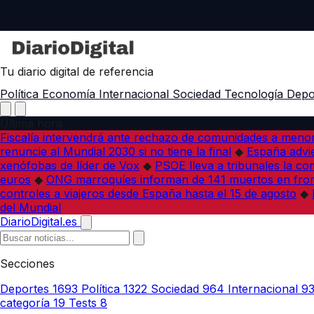
Tu diario digital de referencia
Política
Economía
Internacional
Sociedad
Tecnología
Depo
Última hora
Fiscalía intervendrá ante rechazo de comunidades a meno
renuncie al Mundial 2030 si no tiene la final
◆
España advie
xenófobas de líder de Vox
◆
PSOE lleva a tribunales la co
euros
◆
ONG marroquíes informan de 141 muertos en fron
controles a viajeros desde España hasta el 15 de agosto
◆
del Mundial
DiarioDigital.es
Secciones
Deportes
1693
Política
1322
Sociedad
964
Internacional
9
categoría
19
Tests
8