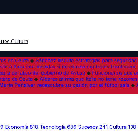
rtes
Cultura
res en Ceuta
◆
Sánchez discute estrategias para seguridad
rte a Italia con medidas si no elimina controles fronterizos
mpra del ático del gobierno de Ayuso
◆
Funcionarios que 
tera de Ceuta
◆
Albares afirma que Italia no tiene razones
Marta Peñalver redescubre su pasión por el fútbol sala
◆
39
Economía
818
Tecnología
686
Sucesos
241
Cultura
138