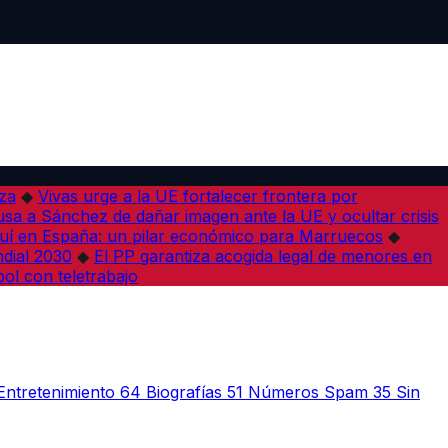
iza
◆
Vivas urge a la UE fortalecer frontera por
sa a Sánchez de dañar imagen ante la UE y ocultar crisis
í en España: un pilar económico para Marruecos
◆
dial 2030
◆
El PP garantiza acogida legal de menores en
bol con teletrabajo
Entretenimiento
64
Biografías
51
Números Spam
35
Sin