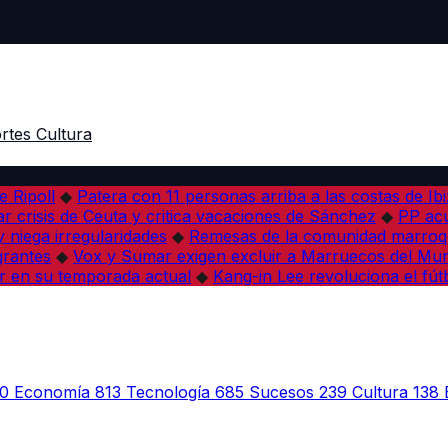
rtes
Cultura
e Ripoll
◆
Patera con 11 personas arriba a las costas de Ib
r crisis de Ceuta y critica vacaciones de Sánchez
◆
PP acu
 niega irregularidades
◆
Remesas de la comunidad marroqu
grantes
◆
Vox y Sumar exigen excluir a Marruecos del Mun
r en su temporada actual
◆
Kang-in Lee revoluciona el fút
0
Economía
813
Tecnología
685
Sucesos
239
Cultura
138