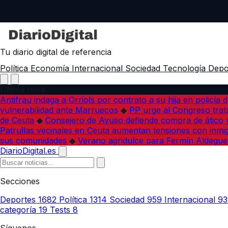
Tu diario digital de referencia
Política
Economía
Internacional
Sociedad
Tecnología
Depo
Última hora
Antifrau indaga a Orriols por contrato a su hija en policía d
vulnerabilidad ante Marruecos
◆
PP urge al Congreso trata
de Ceuta
◆
Consejero de Ayuso defiende compra de ático y
Patrullas vecinales en Ceuta aumentan tensiones con inmi
sus comunidades
◆
Verano agridulce para Fermín Aldegue
DiarioDigital.es
Secciones
Deportes
1682
Política
1314
Sociedad
959
Internacional
93
categoría
19
Tests
8