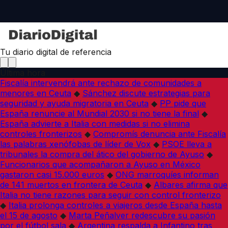
Tu diario digital de referencia
Última hora
Fiscalía intervendrá ante rechazo de comunidades a
menores en Ceuta
◆
Sánchez discute estrategias para
seguridad y ayuda migratoria en Ceuta
◆
PP pide que
España renuncie al Mundial 2030 si no tiene la final
◆
España advierte a Italia con medidas si no elimina
controles fronterizos
◆
Compromís denuncia ante Fiscalía
las palabras xenófobas de líder de Vox
◆
PSOE lleva a
tribunales la compra del ático del gobierno de Ayuso
◆
Funcionarios que acompañaron a Ayuso en México
gastaron casi 15.000 euros
◆
ONG marroquíes informan
de 141 muertos en frontera de Ceuta
◆
Albares afirma que
Italia no tiene razones para seguir con control fronterizo
◆
Italia prolonga controles a viajeros desde España hasta
el 15 de agosto
◆
Marta Peñalver redescubre su pasión
por el fútbol sala
◆
Argentina respalda a Infantino tras