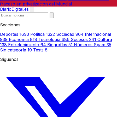
fracaso en privatización del Mundial
DiarioDigital.es
Secciones
Deportes
1693
Política
1322
Sociedad
964
Internacional
939
Economía
818
Tecnología
686
Sucesos
241
Cultura
138
Entretenimiento
64
Biografías
51
Números Spam
35
Sin categoría
19
Tests
8
Síguenos