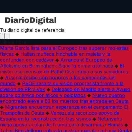
Tu diario digital de referencia
Última hora
Marta García lista para el Europeo tras superar molestias
físicas
◆
Hallan muñeca hinchable en maleta y la
confunden con cadáver
◆
Arranca el Europeo de
Atletismo en Birmingham: Sigue la primera jornada
◆
El
misterioso mensaje de Pathé Ciss intriga a sus seguidores
◆
Arsenal recibe con honores a los campeones del
mundo
◆
PSOE resalta su visión progresista frente a la
división de PP y Vox
◆
Delegado en Madrid alerta a Ayuso
sobre polémica por áticos y pelotazos
◆
Nuevo cuerpo
encontrado eleva a 83 los muertos tras entrada en Ceuta
◆
Migrantes encuentran esperanza en el campamento El
Trampolín de Ceuta
◆
Venezuela reconoce apoyo de
España en la reconstrucción tras sismos
◆
Netanyahu
niega apoyo al plan de Trump para desarmar a Hamás
◆
Tahar Ben Jelloun critica la gestión migratoria hacia Ceuta