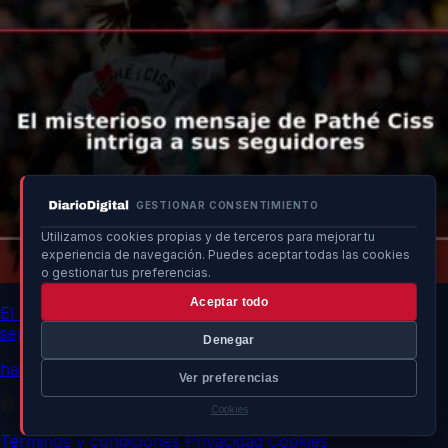
GESTIONAR CONSENTIMIENTO
Utilizamos cookies propias y de terceros para mejorar tu
experiencia de navegación. Puedes aceptar todas las cookies
o gestionar tus preferencias.
Aceptar todo
El misterioso mensaje de Pathé Ciss intriga a sus
seguidores
Denegar
hace un momento
Ver preferencias
© 2026 DiarioDigital.es. Todos los derechos reservados.
Cookies
Términos y condiciones
Privacidad
Cookies