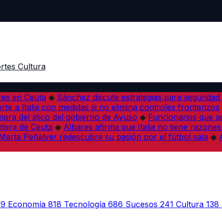
rtes
Cultura
res en Ceuta
◆
Sánchez discute estrategias para seguridad
rte a Italia con medidas si no elimina controles fronterizos
mpra del ático del gobierno de Ayuso
◆
Funcionarios que 
tera de Ceuta
◆
Albares afirma que Italia no tiene razones
Marta Peñalver redescubre su pasión por el fútbol sala
◆
39
Economía
818
Tecnología
686
Sucesos
241
Cultura
138