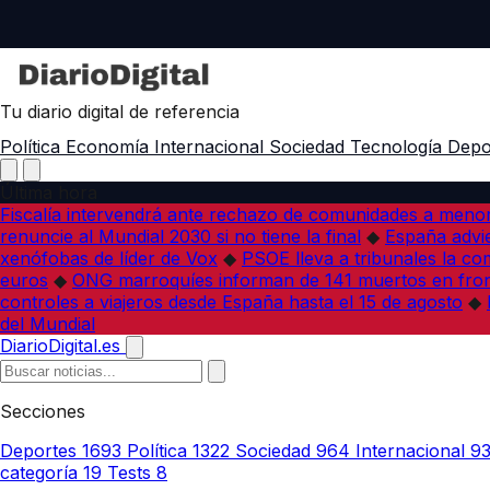
Tu diario digital de referencia
Política
Economía
Internacional
Sociedad
Tecnología
Depo
Última hora
Fiscalía intervendrá ante rechazo de comunidades a meno
renuncie al Mundial 2030 si no tiene la final
◆
España advie
xenófobas de líder de Vox
◆
PSOE lleva a tribunales la co
euros
◆
ONG marroquíes informan de 141 muertos en fron
controles a viajeros desde España hasta el 15 de agosto
◆
del Mundial
DiarioDigital.es
Secciones
Deportes
1693
Política
1322
Sociedad
964
Internacional
9
categoría
19
Tests
8