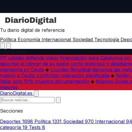
Tu diario digital de referencia
Política
Economía
Internacional
Sociedad
Tecnología
Depo
Última hora
PP catalán defiende mejor financiación para Catalunya sin 
describe el cáncer de su padre como doloroso y debilitant
migratoria en Ceuta
◆
Lourdes Reyzábal denuncia las mafia
masivo a Ceuta: confirman operación planificada
◆
Rollán 
Italia: solo 10% muestra documentación
◆
Máximo Quiles su
mejores
DiarioDigital.es
Secciones
Deportes
1698
Política
1331
Sociedad
970
Internacional
9
categoría
19
Tests
8