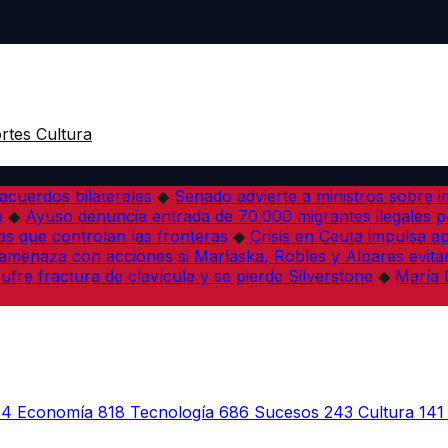
rtes
Cultura
acuerdos bilaterales
◆
Senado advierte a ministros sobre im
e
◆
Ayuso denuncia entrada de 70.000 migrantes ilegales 
s que controlan las fronteras
◆
Crisis en Ceuta impulsa a
amenaza con acciones si Marlaska, Robles y Albares evitan
fre fractura de clavícula y se pierde Silverstone
◆
María 
44
Economía
818
Tecnología
686
Sucesos
243
Cultura
141