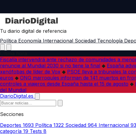
Tu diario digital de referencia
Política
Economía
Internacional
Sociedad
Tecnología
Depo
Última hora
Fiscalía intervendrá ante rechazo de comunidades a meno
renuncie al Mundial 2030 si no tiene la final
◆
España advie
xenófobas de líder de Vox
◆
PSOE lleva a tribunales la co
euros
◆
ONG marroquíes informan de 141 muertos en fron
controles a viajeros desde España hasta el 15 de agosto
◆
del Mundial
DiarioDigital.es
Secciones
Deportes
1693
Política
1322
Sociedad
964
Internacional
9
categoría
19
Tests
8