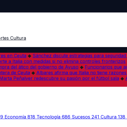
rtes
Cultura
res en Ceuta
◆
Sánchez discute estrategias para seguridad
rte a Italia con medidas si no elimina controles fronterizos
mpra del ático del gobierno de Ayuso
◆
Funcionarios que 
tera de Ceuta
◆
Albares afirma que Italia no tiene razones
Marta Peñalver redescubre su pasión por el fútbol sala
◆
39
Economía
818
Tecnología
686
Sucesos
241
Cultura
138