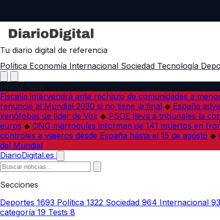
Tu diario digital de referencia
Política
Economía
Internacional
Sociedad
Tecnología
Depo
Última hora
Fiscalía intervendrá ante rechazo de comunidades a meno
renuncie al Mundial 2030 si no tiene la final
◆
España advie
xenófobas de líder de Vox
◆
PSOE lleva a tribunales la co
euros
◆
ONG marroquíes informan de 141 muertos en fron
controles a viajeros desde España hasta el 15 de agosto
◆
del Mundial
DiarioDigital.es
Secciones
Deportes
1693
Política
1322
Sociedad
964
Internacional
9
categoría
19
Tests
8