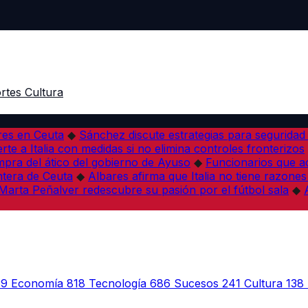
rtes
Cultura
res en Ceuta
◆
Sánchez discute estrategias para seguridad
rte a Italia con medidas si no elimina controles fronterizos
mpra del ático del gobierno de Ayuso
◆
Funcionarios que 
tera de Ceuta
◆
Albares afirma que Italia no tiene razones
Marta Peñalver redescubre su pasión por el fútbol sala
◆
39
Economía
818
Tecnología
686
Sucesos
241
Cultura
138