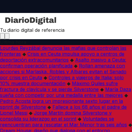
Tu diario digital de referencia
Última hora
Lourdes Reyzábal denuncia las mafias que controlan las
fronteras
◆
Crisis en Ceuta impulsa apoyo a centros de
deportación extracomunitarios
◆
Asalto masivo a Ceuta:
confirman operación planificada
◆
Rollán amenaza con
acciones si Marlaska, Robles y Albares evitan el Senado
por crisis en Ceuta
◆
Controles a viajeros de Italia: solo
10% muestra documentación
◆
Máximo Quiles sufre
fractura de clavícula y se pierde Silverstone
◆
María Daza
sueña con competir por una medalla entre las mejores
◆
Pedro Acosta logra un impresionante sexto lugar en la
sprint de Silverstone
◆
Fallece a los 68 años el padre de
Lionel Messi
◆
Jorge Martín domina Silverstone y
consolida su liderazgo en el sprint
◆
Voluntades se
reencuentran para rescatar el Mar Menor tras seis años
◆
Dream House: diseño que dialoga con el entorno