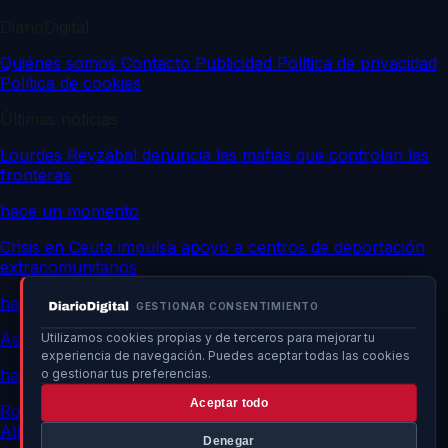
DiarioDigital
Quiénes somos
Contacto
Publicidad
Política de privacidad
Política de cookies
Últimas noticias
Lourdes Reyzábal denuncia las mafias que controlan las
fronteras
hace un momento
Crisis en Ceuta impulsa apoyo a centros de deportación
extracomunitarios
hace un momento
GESTIONAR CONSENTIMIENTO
Asalto masivo a Ceuta: confirman operación planificada
Utilizamos cookies propias y de terceros para mejorar tu
experiencia de navegación. Puedes aceptar todas las cookies
hace un momento
o gestionar tus preferencias.
Aceptar todo
Rollán amenaza con acciones si Marlaska, Robles y
Albares evitan el Senado por crisis en Ceuta
Denegar