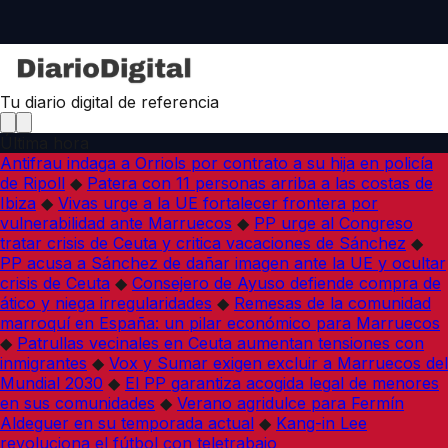
Tu diario digital de referencia
Última hora
Antifrau indaga a Orriols por contrato a su hija en policía
de Ripoll
◆
Patera con 11 personas arriba a las costas de
Ibiza
◆
Vivas urge a la UE fortalecer frontera por
vulnerabilidad ante Marruecos
◆
PP urge al Congreso
tratar crisis de Ceuta y critica vacaciones de Sánchez
◆
PP acusa a Sánchez de dañar imagen ante la UE y ocultar
crisis de Ceuta
◆
Consejero de Ayuso defiende compra de
ático y niega irregularidades
◆
Remesas de la comunidad
marroquí en España: un pilar económico para Marruecos
◆
Patrullas vecinales en Ceuta aumentan tensiones con
inmigrantes
◆
Vox y Sumar exigen excluir a Marruecos del
Mundial 2030
◆
El PP garantiza acogida legal de menores
en sus comunidades
◆
Verano agridulce para Fermín
Aldeguer en su temporada actual
◆
Kang-in Lee
revoluciona el fútbol con teletrabajo