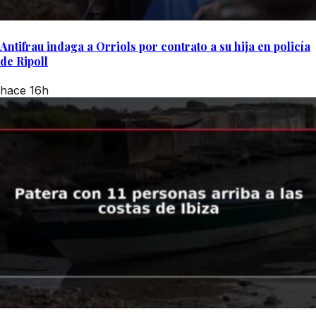
Antifrau indaga a Orriols por contrato a su hija en policía
de Ripoll
hace 16h