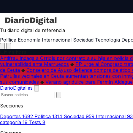
Tu diario digital de referencia
Política
Economía
Internacional
Sociedad
Tecnología
Depo
Última hora
Antifrau indaga a Orriols por contrato a su hija en policía d
vulnerabilidad ante Marruecos
◆
PP urge al Congreso trata
de Ceuta
◆
Consejero de Ayuso defiende compra de ático y
Patrullas vecinales en Ceuta aumentan tensiones con inmi
sus comunidades
◆
Verano agridulce para Fermín Aldegue
DiarioDigital.es
Secciones
Deportes
1682
Política
1314
Sociedad
959
Internacional
93
categoría
19
Tests
8