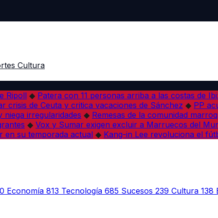
rtes
Cultura
e Ripoll
◆
Patera con 11 personas arriba a las costas de Ib
r crisis de Ceuta y critica vacaciones de Sánchez
◆
PP acu
 niega irregularidades
◆
Remesas de la comunidad marroqu
grantes
◆
Vox y Sumar exigen excluir a Marruecos del Mun
r en su temporada actual
◆
Kang-in Lee revoluciona el fút
0
Economía
813
Tecnología
685
Sucesos
239
Cultura
138