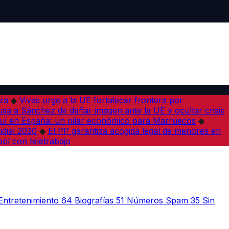
iza
◆
Vivas urge a la UE fortalecer frontera por
sa a Sánchez de dañar imagen ante la UE y ocultar crisis
í en España: un pilar económico para Marruecos
◆
dial 2030
◆
El PP garantiza acogida legal de menores en
bol con teletrabajo
Entretenimiento
64
Biografías
51
Números Spam
35
Sin