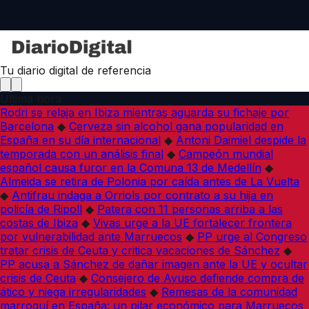
Tu diario digital de referencia
Última hora
Rodri se relaja en Ibiza mientras aguarda su fichaje por
Barcelona
◆
Cerveza sin alcohol gana popularidad en
España en su día internacional
◆
Antoni Daimiel despide la
temporada con un análisis final
◆
Campeón mundial
español causa furor en la Comuna 13 de Medellín
◆
Almeida se retira de Polonia por caída antes de La Vuelta
◆
Antifrau indaga a Orriols por contrato a su hija en
policía de Ripoll
◆
Patera con 11 personas arriba a las
costas de Ibiza
◆
Vivas urge a la UE fortalecer frontera
por vulnerabilidad ante Marruecos
◆
PP urge al Congreso
tratar crisis de Ceuta y critica vacaciones de Sánchez
◆
PP acusa a Sánchez de dañar imagen ante la UE y ocultar
crisis de Ceuta
◆
Consejero de Ayuso defiende compra de
ático y niega irregularidades
◆
Remesas de la comunidad
marroquí en España: un pilar económico para Marruecos