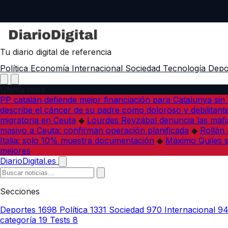
Tu diario digital de referencia
Política
Economía
Internacional
Sociedad
Tecnología
Depo
Última hora
PP catalán defiende mejor financiación para Catalunya sin 
describe el cáncer de su padre como doloroso y debilitant
migratoria en Ceuta
◆
Lourdes Reyzábal denuncia las mafia
masivo a Ceuta: confirman operación planificada
◆
Rollán 
Italia: solo 10% muestra documentación
◆
Máximo Quiles su
mejores
DiarioDigital.es
Secciones
Deportes
1698
Política
1331
Sociedad
970
Internacional
9
categoría
19
Tests
8