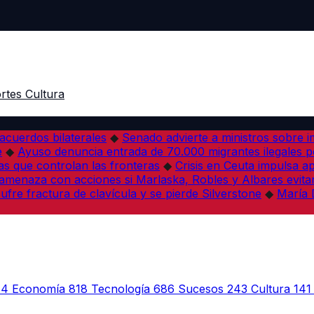
rtes
Cultura
acuerdos bilaterales
◆
Senado advierte a ministros sobre im
e
◆
Ayuso denuncia entrada de 70.000 migrantes ilegales 
s que controlan las fronteras
◆
Crisis en Ceuta impulsa a
amenaza con acciones si Marlaska, Robles y Albares evitan
fre fractura de clavícula y se pierde Silverstone
◆
María 
44
Economía
818
Tecnología
686
Sucesos
243
Cultura
141