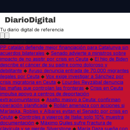
Tu diario digital de referencia
Última hora
PP catalán defiende mejor financiación para Catalunya sin
acuerdos bilaterales
◆
Senado advierte a ministros sobre
impacto de no asistir por crisis en Ceuta
◆
El hijo de Biden
describe el cáncer de su padre como doloroso y
debilitante
◆
Ayuso denuncia entrada de 70.000 migrantes
ilegales por Ceuta
◆
Vox exige investigar a Sánchez por
crisis migratoria en Ceuta
◆
Lourdes Reyzábal denuncia
las mafias que controlan las fronteras
◆
Crisis en Ceuta
impulsa apoyo a centros de deportación
extracomunitarios
◆
Asalto masivo a Ceuta: confirman
operación planificada
◆
Rollán amenaza con acciones si
Marlaska, Robles y Albares evitan el Senado por crisis en
Ceuta
◆
Controles a viajeros de Italia: solo 10% muestra
documentación
◆
Máximo Quiles sufre fractura de
clavícula y se pierde Silverstone
◆
María Daza sueña con