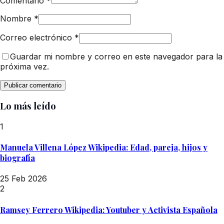
Comentario
*
Nombre
*
Correo electrónico
*
Guardar mi nombre y correo en este navegador para la
próxima vez.
Lo más leído
1
Manuela Villena López Wikipedia: Edad, pareja, hijos y
biografía
25 Feb 2026
2
Ramsey Ferrero Wikipedia: Youtuber y Activista Española