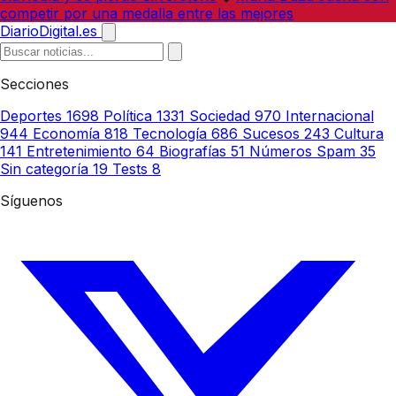
competir por una medalla entre las mejores
DiarioDigital.es
Secciones
Deportes
1698
Política
1331
Sociedad
970
Internacional
944
Economía
818
Tecnología
686
Sucesos
243
Cultura
141
Entretenimiento
64
Biografías
51
Números Spam
35
Sin categoría
19
Tests
8
Síguenos