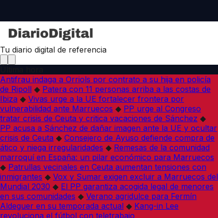
Tu diario digital de referencia
Última hora
Antifrau indaga a Orriols por contrato a su hija en policía
de Ripoll
◆
Patera con 11 personas arriba a las costas de
Ibiza
◆
Vivas urge a la UE fortalecer frontera por
vulnerabilidad ante Marruecos
◆
PP urge al Congreso
tratar crisis de Ceuta y critica vacaciones de Sánchez
◆
PP acusa a Sánchez de dañar imagen ante la UE y ocultar
crisis de Ceuta
◆
Consejero de Ayuso defiende compra de
ático y niega irregularidades
◆
Remesas de la comunidad
marroquí en España: un pilar económico para Marruecos
◆
Patrullas vecinales en Ceuta aumentan tensiones con
inmigrantes
◆
Vox y Sumar exigen excluir a Marruecos del
Mundial 2030
◆
El PP garantiza acogida legal de menores
en sus comunidades
◆
Verano agridulce para Fermín
Aldeguer en su temporada actual
◆
Kang-in Lee
revoluciona el fútbol con teletrabajo