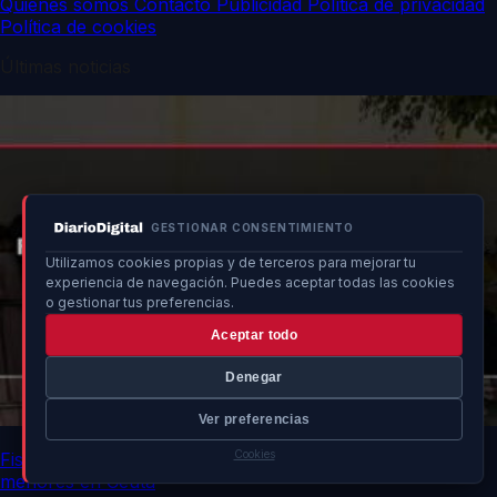
Quiénes somos
Contacto
Publicidad
Política de privacidad
Política de cookies
Últimas noticias
GESTIONAR CONSENTIMIENTO
Utilizamos cookies propias y de terceros para mejorar tu
experiencia de navegación. Puedes aceptar todas las cookies
o gestionar tus preferencias.
Aceptar todo
Denegar
Ver preferencias
Cookies
Fiscalía intervendrá ante rechazo de comunidades a
menores en Ceuta