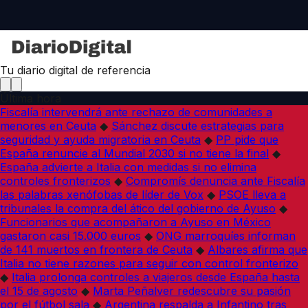
Tu diario digital de referencia
Última hora
Fiscalía intervendrá ante rechazo de comunidades a
menores en Ceuta
◆
Sánchez discute estrategias para
seguridad y ayuda migratoria en Ceuta
◆
PP pide que
España renuncie al Mundial 2030 si no tiene la final
◆
España advierte a Italia con medidas si no elimina
controles fronterizos
◆
Compromís denuncia ante Fiscalía
las palabras xenófobas de líder de Vox
◆
PSOE lleva a
tribunales la compra del ático del gobierno de Ayuso
◆
Funcionarios que acompañaron a Ayuso en México
gastaron casi 15.000 euros
◆
ONG marroquíes informan
de 141 muertos en frontera de Ceuta
◆
Albares afirma que
Italia no tiene razones para seguir con control fronterizo
◆
Italia prolonga controles a viajeros desde España hasta
el 15 de agosto
◆
Marta Peñalver redescubre su pasión
por el fútbol sala
◆
Argentina respalda a Infantino tras