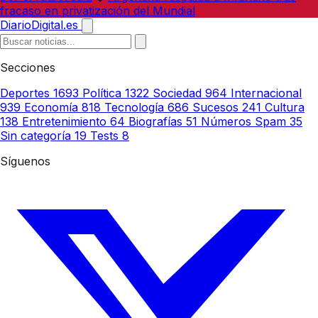
fracaso en privatización del Mundial
DiarioDigital.es
Secciones
Deportes
1693
Política
1322
Sociedad
964
Internacional
939
Economía
818
Tecnología
686
Sucesos
241
Cultura
138
Entretenimiento
64
Biografías
51
Números Spam
35
Sin categoría
19
Tests
8
Síguenos