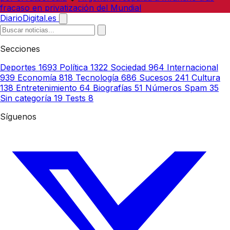
fracaso en privatización del Mundial
DiarioDigital.es
Secciones
Deportes
1693
Política
1322
Sociedad
964
Internacional
939
Economía
818
Tecnología
686
Sucesos
241
Cultura
138
Entretenimiento
64
Biografías
51
Números Spam
35
Sin categoría
19
Tests
8
Síguenos