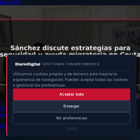
hace 10h
GESTIONAR CONSENTIMIENTO
Utilizamos cookies propias y de terceros para mejorar tu
experiencia de navegación. Puedes aceptar todas las cookies
o gestionar tus preferencias.
Aceptar todo
Denegar
Sánchez discute estrategias para seguridad y ayuda
migratoria en Ceuta
Ver preferencias
hace 10h
Cookies