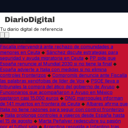
Tu diario digital de referencia
Última hora
Fiscalía intervendrá ante rechazo de comunidades a
menores en Ceuta
◆
Sánchez discute estrategias para
seguridad y ayuda migratoria en Ceuta
◆
PP pide que
España renuncie al Mundial 2030 si no tiene la final
◆
España advierte a Italia con medidas si no elimina
controles fronterizos
◆
Compromís denuncia ante Fiscalía
las palabras xenófobas de líder de Vox
◆
PSOE lleva a
tribunales la compra del ático del gobierno de Ayuso
◆
Funcionarios que acompañaron a Ayuso en México
gastaron casi 15.000 euros
◆
ONG marroquíes informan
de 141 muertos en frontera de Ceuta
◆
Albares afirma que
Italia no tiene razones para seguir con control fronterizo
◆
Italia prolonga controles a viajeros desde España hasta
el 15 de agosto
◆
Marta Peñalver redescubre su pasión
por el fútbol sala
◆
Argentina respalda a Infantino tras