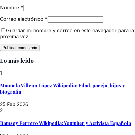
Nombre
*
Correo electrónico
*
Guardar mi nombre y correo en este navegador para la
próxima vez.
Lo más leído
1
Manuela Villena López Wikipedia: Edad, pareja, hijos y
biografía
25 Feb 2026
2
Ramsey Ferrero Wikipedia: Youtuber y Activista Española