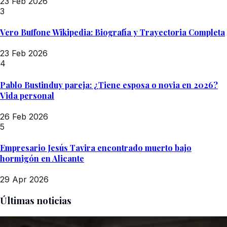
23 Feb 2026
3
Vero Buffone Wikipedia: Biografía y Trayectoria Completa
23 Feb 2026
4
Pablo Bustinduy pareja: ¿Tiene esposa o novia en 2026?
Vida personal
26 Feb 2026
5
Empresario Jesús Tavira encontrado muerto bajo
hormigón en Alicante
29 Apr 2026
Últimas noticias