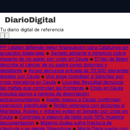
Tu diario digital de referencia
Última hora
PP catalán defiende mejor financiación para Catalunya sin
acuerdos bilaterales
◆
Senado advierte a ministros sobre
impacto de no asistir por crisis en Ceuta
◆
El hijo de Biden
describe el cáncer de su padre como doloroso y
debilitante
◆
Ayuso denuncia entrada de 70.000 migrantes
ilegales por Ceuta
◆
Vox exige investigar a Sánchez por
crisis migratoria en Ceuta
◆
Lourdes Reyzábal denuncia
las mafias que controlan las fronteras
◆
Crisis en Ceuta
impulsa apoyo a centros de deportación
extracomunitarios
◆
Asalto masivo a Ceuta: confirman
operación planificada
◆
Rollán amenaza con acciones si
Marlaska, Robles y Albares evitan el Senado por crisis en
Ceuta
◆
Controles a viajeros de Italia: solo 10% muestra
documentación
◆
Máximo Quiles sufre fractura de
clavícula y se pierde Silverstone
◆
María Daza sueña con