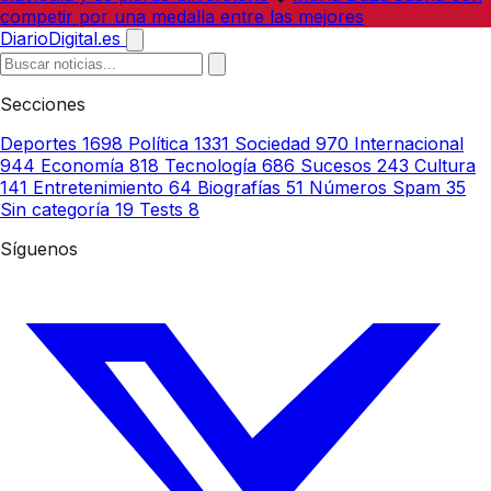
competir por una medalla entre las mejores
DiarioDigital.es
Secciones
Deportes
1698
Política
1331
Sociedad
970
Internacional
944
Economía
818
Tecnología
686
Sucesos
243
Cultura
141
Entretenimiento
64
Biografías
51
Números Spam
35
Sin categoría
19
Tests
8
Síguenos