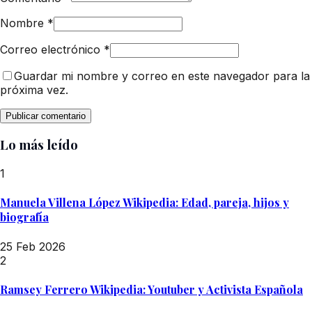
Nombre
*
Correo electrónico
*
Guardar mi nombre y correo en este navegador para la
próxima vez.
Lo más leído
1
Manuela Villena López Wikipedia: Edad, pareja, hijos y
biografía
25 Feb 2026
2
Ramsey Ferrero Wikipedia: Youtuber y Activista Española