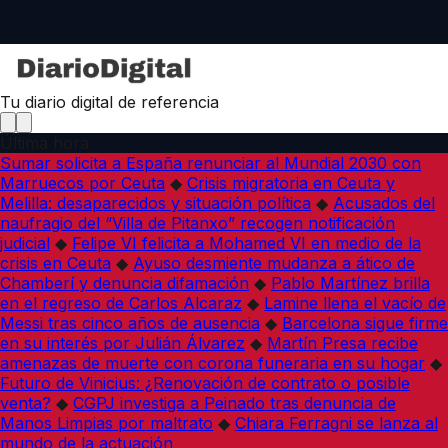
Tu diario digital de referencia
Última hora
Sumar solicita a España renunciar al Mundial 2030 con
Marruecos por Ceuta
◆
Crisis migratoria en Ceuta y
Melilla: desaparecidos y situación política
◆
Acusados del
naufragio del “Villa de Pitanxo” recogen notificación
judicial
◆
Felipe VI felicita a Mohamed VI en medio de la
crisis en Ceuta
◆
Ayuso desmiente mudanza a ático de
Chamberí y denuncia difamación
◆
Pablo Martínez brilla
en el regreso de Carlos Alcaraz
◆
Lamine llena el vacío de
Messi tras cinco años de ausencia
◆
Barcelona sigue firme
en su interés por Julián Álvarez
◆
Martín Presa recibe
amenazas de muerte con corona funeraria en su hogar
◆
Futuro de Vinicius: ¿Renovación de contrato o posible
venta?
◆
CGPJ investiga a Peinado tras denuncia de
Manos Limpias por maltrato
◆
Chiara Ferragni se lanza al
mundo de la actuación