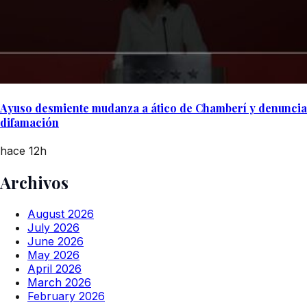
Ayuso desmiente mudanza a ático de Chamberí y denuncia
difamación
hace 12h
Archivos
August 2026
July 2026
June 2026
May 2026
April 2026
March 2026
February 2026