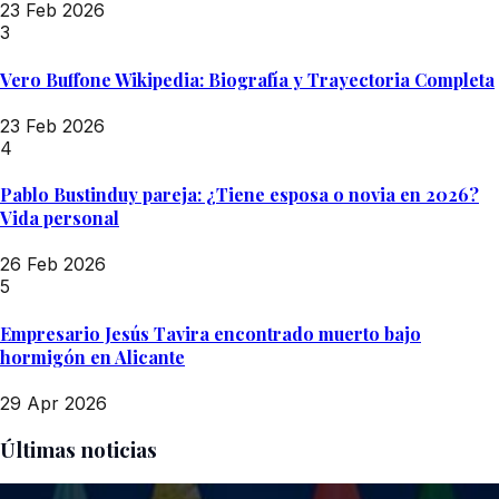
23 Feb 2026
3
Vero Buffone Wikipedia: Biografía y Trayectoria Completa
23 Feb 2026
4
Pablo Bustinduy pareja: ¿Tiene esposa o novia en 2026?
Vida personal
26 Feb 2026
5
Empresario Jesús Tavira encontrado muerto bajo
hormigón en Alicante
29 Apr 2026
Últimas noticias