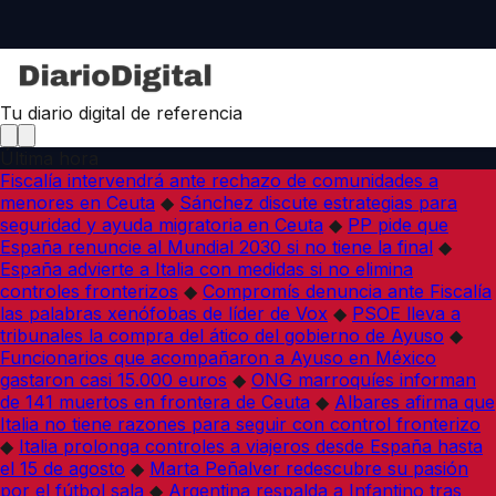
Tu diario digital de referencia
Última hora
Fiscalía intervendrá ante rechazo de comunidades a
menores en Ceuta
◆
Sánchez discute estrategias para
seguridad y ayuda migratoria en Ceuta
◆
PP pide que
España renuncie al Mundial 2030 si no tiene la final
◆
España advierte a Italia con medidas si no elimina
controles fronterizos
◆
Compromís denuncia ante Fiscalía
las palabras xenófobas de líder de Vox
◆
PSOE lleva a
tribunales la compra del ático del gobierno de Ayuso
◆
Funcionarios que acompañaron a Ayuso en México
gastaron casi 15.000 euros
◆
ONG marroquíes informan
de 141 muertos en frontera de Ceuta
◆
Albares afirma que
Italia no tiene razones para seguir con control fronterizo
◆
Italia prolonga controles a viajeros desde España hasta
el 15 de agosto
◆
Marta Peñalver redescubre su pasión
por el fútbol sala
◆
Argentina respalda a Infantino tras