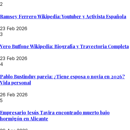
2
Ramsey Ferrero Wikipedia: Youtuber y Activista Española
23 Feb 2026
3
Vero Buffone Wikipedia: Biografía y Trayectoria Completa
23 Feb 2026
4
Pablo Bustinduy pareja: ¿Tiene esposa o novia en 2026?
Vida personal
26 Feb 2026
5
Empresario Jesús Tavira encontrado muerto bajo
hormigón en Alicante