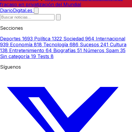
fracaso en privatización del Mundial
DiarioDigital.es
Secciones
Deportes
1693
Política
1322
Sociedad
964
Internacional
939
Economía
818
Tecnología
686
Sucesos
241
Cultura
138
Entretenimiento
64
Biografías
51
Números Spam
35
Sin categoría
19
Tests
8
Síguenos