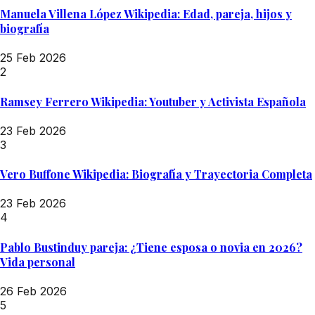
Manuela Villena López Wikipedia: Edad, pareja, hijos y
biografía
25 Feb 2026
2
Ramsey Ferrero Wikipedia: Youtuber y Activista Española
23 Feb 2026
3
Vero Buffone Wikipedia: Biografía y Trayectoria Completa
23 Feb 2026
4
Pablo Bustinduy pareja: ¿Tiene esposa o novia en 2026?
Vida personal
26 Feb 2026
5