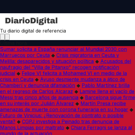
Tu diario digital de referencia
Última hora
Sumar solicita a España renunciar al Mundial 2030 con
Marruecos por Ceuta
◆
Crisis migratoria en Ceuta y
Melilla: desaparecidos y situación política
◆
Acusados del
naufragio del “Villa de Pitanxo” recogen notificación
judicial
◆
Felipe VI felicita a Mohamed VI en medio de la
crisis en Ceuta
◆
Ayuso desmiente mudanza a ático de
Chamberí y denuncia difamación
◆
Pablo Martínez brilla
en el regreso de Carlos Alcaraz
◆
Lamine llena el vacío de
Messi tras cinco años de ausencia
◆
Barcelona sigue firme
en su interés por Julián Álvarez
◆
Martín Presa recibe
amenazas de muerte con corona funeraria en su hogar
◆
Futuro de Vinicius: ¿Renovación de contrato o posible
venta?
◆
CGPJ investiga a Peinado tras denuncia de
Manos Limpias por maltrato
◆
Chiara Ferragni se lanza al
mundo de la actuación