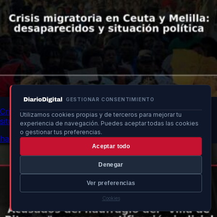
GESTIONAR CONSENTIMIENTO
Crisis migratoria en Ceuta y Melilla: desaparecidos y
Utilizamos cookies propias y de terceros para mejorar tu
situación política
experiencia de navegación. Puedes aceptar todas las cookies
o gestionar tus preferencias.
hace 17h
Aceptar todo
Denegar
Ver preferencias
Cookies