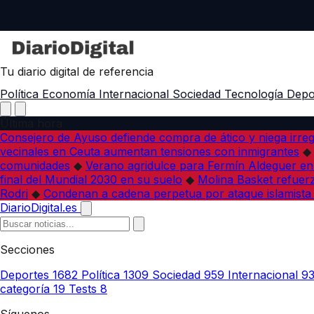
Tu diario digital de referencia
Política
Economía
Internacional
Sociedad
Tecnología
Depo
Última hora
Consejero de Ayuso defiende compra de ático y niega irreg
vecinales en Ceuta aumentan tensiones con inmigrantes
◆
comunidades
◆
Verano agridulce para Fermín Aldeguer en
final del Mundial 2030 en su suelo
◆
Molina Basket refuerz
Rodri
◆
Condenan a cadena perpetua por ataque islamista
DiarioDigital.es
Secciones
Deportes
1682
Política
1309
Sociedad
959
Internacional
9
categoría
19
Tests
8