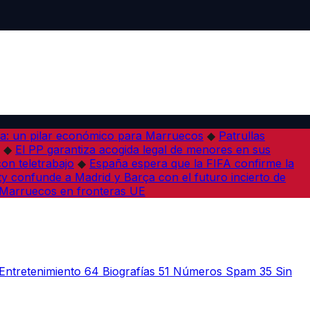
a: un pilar económico para Marruecos
◆
Patrullas
◆
El PP garantiza acogida legal de menores en sus
con teletrabajo
◆
España espera que la FIFA confirme la
ity confunde a Madrid y Barça con el futuro incierto de
n Marruecos en fronteras UE
Entretenimiento
64
Biografías
51
Números Spam
35
Sin