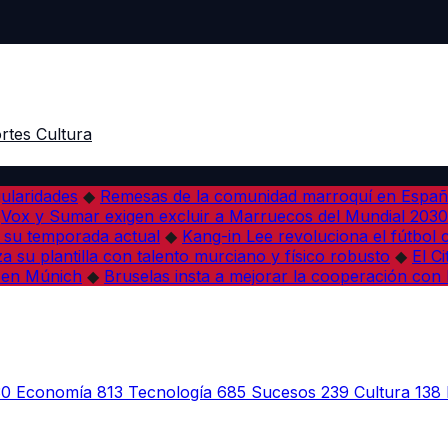
rtes
Cultura
ularidades
◆
Remesas de la comunidad marroquí en Españ
Vox y Sumar exigen excluir a Marruecos del Mundial 2030
 su temporada actual
◆
Kang-in Lee revoluciona el fútbol 
a su plantilla con talento murciano y físico robusto
◆
El C
 en Múnich
◆
Bruselas insta a mejorar la cooperación co
30
Economía
813
Tecnología
685
Sucesos
239
Cultura
138