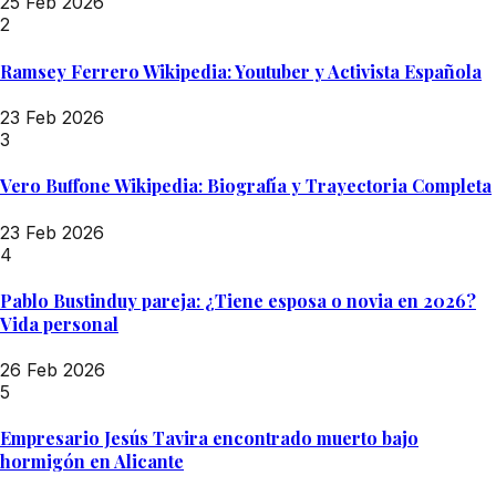
25 Feb 2026
2
Ramsey Ferrero Wikipedia: Youtuber y Activista Española
23 Feb 2026
3
Vero Buffone Wikipedia: Biografía y Trayectoria Completa
23 Feb 2026
4
Pablo Bustinduy pareja: ¿Tiene esposa o novia en 2026?
Vida personal
26 Feb 2026
5
Empresario Jesús Tavira encontrado muerto bajo
hormigón en Alicante