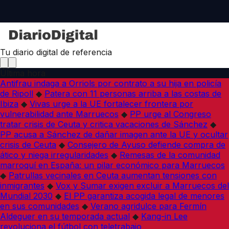
Tu diario digital de referencia
Última hora
Antifrau indaga a Orriols por contrato a su hija en policía
de Ripoll
◆
Patera con 11 personas arriba a las costas de
Ibiza
◆
Vivas urge a la UE fortalecer frontera por
vulnerabilidad ante Marruecos
◆
PP urge al Congreso
tratar crisis de Ceuta y critica vacaciones de Sánchez
◆
PP acusa a Sánchez de dañar imagen ante la UE y ocultar
crisis de Ceuta
◆
Consejero de Ayuso defiende compra de
ático y niega irregularidades
◆
Remesas de la comunidad
marroquí en España: un pilar económico para Marruecos
◆
Patrullas vecinales en Ceuta aumentan tensiones con
inmigrantes
◆
Vox y Sumar exigen excluir a Marruecos del
Mundial 2030
◆
El PP garantiza acogida legal de menores
en sus comunidades
◆
Verano agridulce para Fermín
Aldeguer en su temporada actual
◆
Kang-in Lee
revoluciona el fútbol con teletrabajo