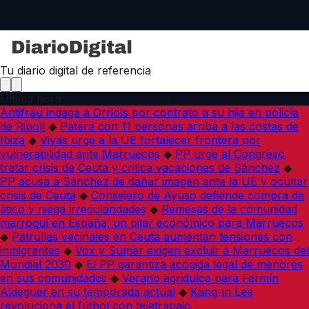
Tu diario digital de referencia
Última hora
Antifrau indaga a Orriols por contrato a su hija en policía
de Ripoll
◆
Patera con 11 personas arriba a las costas de
Ibiza
◆
Vivas urge a la UE fortalecer frontera por
vulnerabilidad ante Marruecos
◆
PP urge al Congreso
tratar crisis de Ceuta y critica vacaciones de Sánchez
◆
PP acusa a Sánchez de dañar imagen ante la UE y ocultar
crisis de Ceuta
◆
Consejero de Ayuso defiende compra de
ático y niega irregularidades
◆
Remesas de la comunidad
marroquí en España: un pilar económico para Marruecos
◆
Patrullas vecinales en Ceuta aumentan tensiones con
inmigrantes
◆
Vox y Sumar exigen excluir a Marruecos del
Mundial 2030
◆
El PP garantiza acogida legal de menores
en sus comunidades
◆
Verano agridulce para Fermín
Aldeguer en su temporada actual
◆
Kang-in Lee
revoluciona el fútbol con teletrabajo