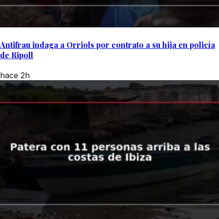
Antifrau indaga a Orriols por contrato a su hija en policía
de Ripoll
hace 2h