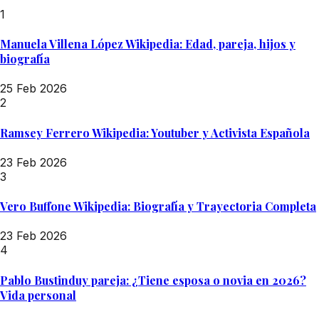
1
Manuela Villena López Wikipedia: Edad, pareja, hijos y
biografía
25 Feb 2026
2
Ramsey Ferrero Wikipedia: Youtuber y Activista Española
23 Feb 2026
3
Vero Buffone Wikipedia: Biografía y Trayectoria Completa
23 Feb 2026
4
Pablo Bustinduy pareja: ¿Tiene esposa o novia en 2026?
Vida personal