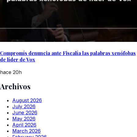
Compromís denuncia ante Fiscalía las palabras xenófobas
de líder de Vox
hace 20h
Archivos
August 2026
July 2026
June 2026
May 2026
April 2026
March 2026
February 2026