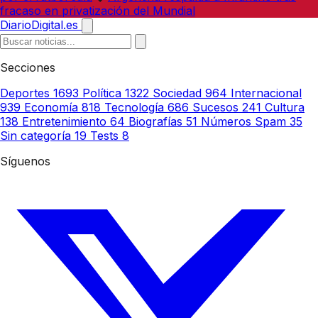
fracaso en privatización del Mundial
DiarioDigital.es
Secciones
Deportes
1693
Política
1322
Sociedad
964
Internacional
939
Economía
818
Tecnología
686
Sucesos
241
Cultura
138
Entretenimiento
64
Biografías
51
Números Spam
35
Sin categoría
19
Tests
8
Síguenos