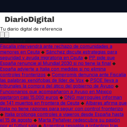
Tu diario digital de referencia
Última hora
Fiscalía intervendrá ante rechazo de comunidades a
menores en Ceuta
◆
Sánchez discute estrategias para
seguridad y ayuda migratoria en Ceuta
◆
PP pide que
España renuncie al Mundial 2030 si no tiene la final
◆
España advierte a Italia con medidas si no elimina
controles fronterizos
◆
Compromís denuncia ante Fiscalía
las palabras xenófobas de líder de Vox
◆
PSOE lleva a
tribunales la compra del ático del gobierno de Ayuso
◆
Funcionarios que acompañaron a Ayuso en México
gastaron casi 15.000 euros
◆
ONG marroquíes informan
de 141 muertos en frontera de Ceuta
◆
Albares afirma que
Italia no tiene razones para seguir con control fronterizo
◆
Italia prolonga controles a viajeros desde España hasta
el 15 de agosto
◆
Marta Peñalver redescubre su pasión
por el fútbol sala
◆
Argentina respalda a Infantino tras