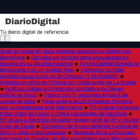
Tu diario digital de referencia
Última hora
Rodri se relaja en Ibiza mientras aguarda su fichaje por
Barcelona
◆
Cerveza sin alcohol gana popularidad en
España en su día internacional
◆
Antoni Daimiel despide la
temporada con un análisis final
◆
Campeón mundial
español causa furor en la Comuna 13 de Medellín
◆
Almeida se retira de Polonia por caída antes de La Vuelta
◆
Antifrau indaga a Orriols por contrato a su hija en
policía de Ripoll
◆
Patera con 11 personas arriba a las
costas de Ibiza
◆
Vivas urge a la UE fortalecer frontera
por vulnerabilidad ante Marruecos
◆
PP urge al Congreso
tratar crisis de Ceuta y critica vacaciones de Sánchez
◆
PP acusa a Sánchez de dañar imagen ante la UE y ocultar
crisis de Ceuta
◆
Consejero de Ayuso defiende compra de
ático y niega irregularidades
◆
Remesas de la comunidad
marroquí en España: un pilar económico para Marruecos