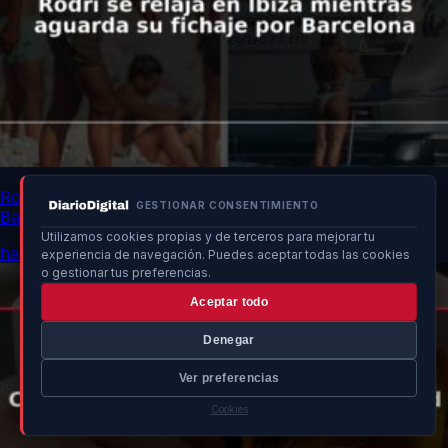
Rodri se relaja en Ibiza mientras aguarda su fichaje por
GESTIONAR CONSENTIMIENTO
Barcelona
Utilizamos cookies propias y de terceros para mejorar tu
hace 59 min
experiencia de navegación. Puedes aceptar todas las cookies
o gestionar tus preferencias.
Aceptar todo
Denegar
Ver preferencias
Cookies