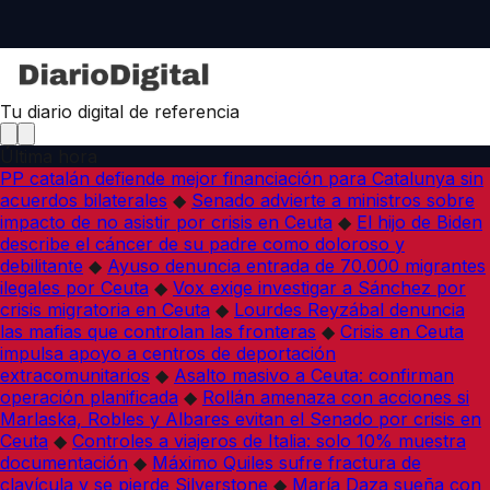
Tu diario digital de referencia
Última hora
PP catalán defiende mejor financiación para Catalunya sin
acuerdos bilaterales
◆
Senado advierte a ministros sobre
impacto de no asistir por crisis en Ceuta
◆
El hijo de Biden
describe el cáncer de su padre como doloroso y
debilitante
◆
Ayuso denuncia entrada de 70.000 migrantes
ilegales por Ceuta
◆
Vox exige investigar a Sánchez por
crisis migratoria en Ceuta
◆
Lourdes Reyzábal denuncia
las mafias que controlan las fronteras
◆
Crisis en Ceuta
impulsa apoyo a centros de deportación
extracomunitarios
◆
Asalto masivo a Ceuta: confirman
operación planificada
◆
Rollán amenaza con acciones si
Marlaska, Robles y Albares evitan el Senado por crisis en
Ceuta
◆
Controles a viajeros de Italia: solo 10% muestra
documentación
◆
Máximo Quiles sufre fractura de
clavícula y se pierde Silverstone
◆
María Daza sueña con