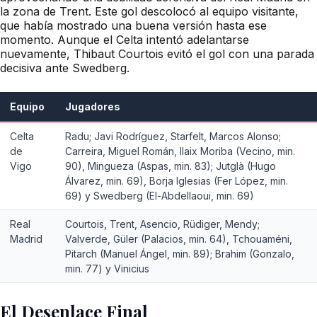
la zona de Trent. Este gol descolocó al equipo visitante,
que había mostrado una buena versión hasta ese
momento. Aunque el Celta intentó adelantarse
nuevamente, Thibaut Courtois evitó el gol con una parada
decisiva ante Swedberg.
Equipo
Jugadores
Celta
Radu; Javi Rodríguez, Starfelt, Marcos Alonso;
de
Carreira, Miguel Román, Ilaix Moriba (Vecino, min.
Vigo
90), Mingueza (Aspas, min. 83); Jutglà (Hugo
Álvarez, min. 69), Borja Iglesias (Fer López, min.
69) y Swedberg (El-Abdellaoui, min. 69)
Real
Courtois, Trent, Asencio, Rüdiger, Mendy;
Madrid
Valverde, Güler (Palacios, min. 64), Tchouaméni,
Pitarch (Manuel Ángel, min. 89); Brahim (Gonzalo,
min. 77) y Vinicius
El Desenlace Final