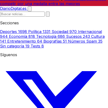
competir por una medalla entre las mejores
DiarioDigital.es
Secciones
Deportes
1698
Política
1331
Sociedad
970
Internacional
944
Economía
818
Tecnología
686
Sucesos
243
Cultura
141
Entretenimiento
64
Biografías
51
Números Spam
35
Sin categoría
19
Tests
8
Síguenos