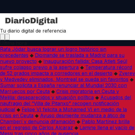
Tu diario digital de referencia
Última hora
Rafa Jódar busca lograr un logro histórico sin
precedentes
◆
Diomande se traslada a Madrid para su
nuevo proyecto
◆
Inauguración fallida: Casa Atleti Seúl
sufre colapso previo a la apertura
◆
Temperatura récord
de 52 grados impacta a corredores en el desierto
◆
Zverev
y Medvedev eliminados, Montreal se queda sin favoritos
◆
Sumar solicita a España renunciar al Mundial 2030 con
Marruecos por Ceuta
◆
Crisis migratoria en Ceuta y
Melilla: desaparecidos y situación política
◆
Acusados del
naufragio del “Villa de Pitanxo” recogen notificación
judicial
◆
Felipe VI felicita a Mohamed VI en medio de la
crisis en Ceuta
◆
Ayuso desmiente mudanza a ático de
Chamberí y denuncia difamación
◆
Pablo Martínez brilla
en el regreso de Carlos Alcaraz
◆
Lamine llena el vacío de
Messi tras cinco años de ausencia