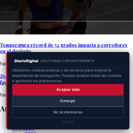
Temperatura récord de 52 grados impacta a corredores
en el desierto
GESTIONAR CONSENTIMIENTO
hace un momento
Utilizamos cookies propias y de terceros para mejorar tu
Zverev y Medvedev eliminados, Montreal se queda sin
experiencia de navegación. Puedes aceptar todas las cookies
o gestionar tus preferencias.
favoritos
Aceptar todo
hace un momento
Denegar
Archivos
Ver preferencias
August 2026
Cookies
July 2026