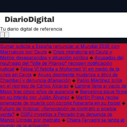
Tu diario digital de referencia
Última hora
Sumar solicita a España renunciar al Mundial 2030 con
Marruecos por Ceuta
◆
Crisis migratoria en Ceuta y
Melilla: desaparecidos y situación política
◆
Acusados del
naufragio del “Villa de Pitanxo” recogen notificación
judicial
◆
Felipe VI felicita a Mohamed VI en medio de la
crisis en Ceuta
◆
Ayuso desmiente mudanza a ático de
Chamberí y denuncia difamación
◆
Pablo Martínez brilla
en el regreso de Carlos Alcaraz
◆
Lamine llena el vacío de
Messi tras cinco años de ausencia
◆
Barcelona sigue firme
en su interés por Julián Álvarez
◆
Martín Presa recibe
amenazas de muerte con corona funeraria en su hogar
◆
Futuro de Vinicius: ¿Renovación de contrato o posible
venta?
◆
CGPJ investiga a Peinado tras denuncia de
Manos Limpias por maltrato
◆
Chiara Ferragni se lanza al
mundo de la actuación