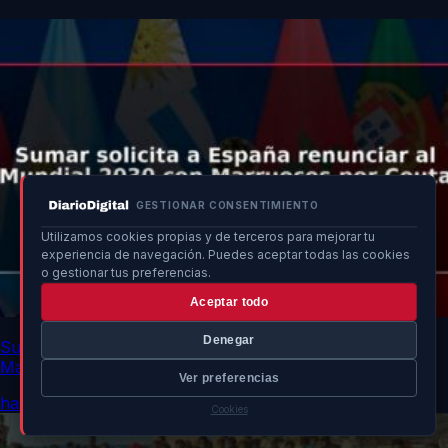
GESTIONAR CONSENTIMIENTO
Utilizamos cookies propias y de terceros para mejorar tu
experiencia de navegación. Puedes aceptar todas las cookies
o gestionar tus preferencias.
Aceptar todo
Denegar
Sumar solicita a España renunciar al Mundial 2030 con
Marruecos por Ceuta
Ver preferencias
hace 12h
Cookies