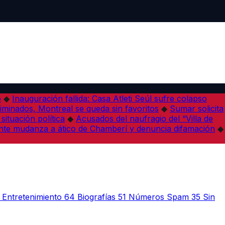
o
◆
Inauguración fallida: Casa Atleti Seúl sufre colapso
minados, Montreal se queda sin favoritos
◆
Sumar solicita
situación política
◆
Acusados del naufragio del “Villa de
te mudanza a ático de Chamberí y denuncia difamación
◆
Entretenimiento
64
Biografías
51
Números Spam
35
Sin