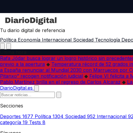
Tu diario digital de referencia
Política
Economía
Internacional
Sociedad
Tecnología
Depo
Última hora
Rafa Jódar busca lograr un logro histórico sin precedente
previo a la apertura
◆
Temperatura récord de 52 grados im
a España renunciar al Mundial 2030 con Marruecos por C
Pitanxo” recogen notificación judicial
◆
Felipe VI felicita 
Pablo Martínez brilla en el regreso de Carlos Alcaraz
◆
La
DiarioDigital.es
Secciones
Deportes
1677
Política
1304
Sociedad
952
Internacional
9
categoría
19
Tests
8