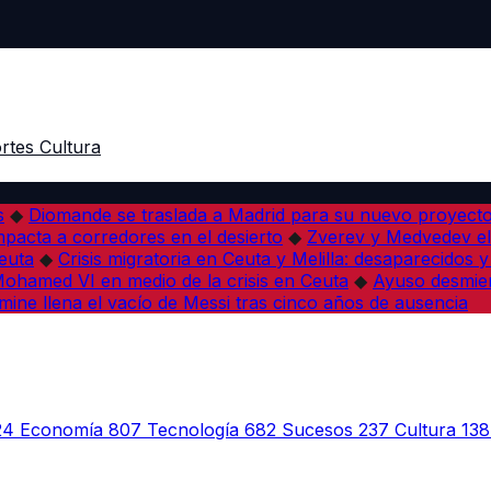
rtes
Cultura
s
◆
Diomande se traslada a Madrid para su nuevo proyect
pacta a corredores en el desierto
◆
Zverev y Medvedev eli
euta
◆
Crisis migratoria en Ceuta y Melilla: desaparecidos y 
a Mohamed VI en medio de la crisis en Ceuta
◆
Ayuso desmien
mine llena el vacío de Messi tras cinco años de ausencia
24
Economía
807
Tecnología
682
Sucesos
237
Cultura
138