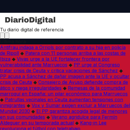
Tu diario digital de referencia
Última hora
Antifrau indaga a Orriols por contrato a su hija en policía
de Ripoll
◆
Patera con 11 personas arriba a las costas de
Ibiza
◆
Vivas urge a la UE fortalecer frontera por
vulnerabilidad ante Marruecos
◆
PP urge al Congreso
tratar crisis de Ceuta y critica vacaciones de Sánchez
◆
PP acusa a Sánchez de dañar imagen ante la UE y ocultar
crisis de Ceuta
◆
Consejero de Ayuso defiende compra de
ático y niega irregularidades
◆
Remesas de la comunidad
marroquí en España: un pilar económico para Marruecos
◆
Patrullas vecinales en Ceuta aumentan tensiones con
inmigrantes
◆
Vox y Sumar exigen excluir a Marruecos del
Mundial 2030
◆
El PP garantiza acogida legal de menores
en sus comunidades
◆
Verano agridulce para Fermín
Aldeguer en su temporada actual
◆
Kang-in Lee
revoluciona el fútbol con teletrabajo