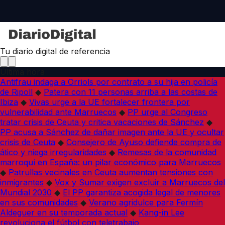
Tu diario digital de referencia
Última hora
Antifrau indaga a Orriols por contrato a su hija en policía
de Ripoll
◆
Patera con 11 personas arriba a las costas de
Ibiza
◆
Vivas urge a la UE fortalecer frontera por
vulnerabilidad ante Marruecos
◆
PP urge al Congreso
tratar crisis de Ceuta y critica vacaciones de Sánchez
◆
PP acusa a Sánchez de dañar imagen ante la UE y ocultar
crisis de Ceuta
◆
Consejero de Ayuso defiende compra de
ático y niega irregularidades
◆
Remesas de la comunidad
marroquí en España: un pilar económico para Marruecos
◆
Patrullas vecinales en Ceuta aumentan tensiones con
inmigrantes
◆
Vox y Sumar exigen excluir a Marruecos del
Mundial 2030
◆
El PP garantiza acogida legal de menores
en sus comunidades
◆
Verano agridulce para Fermín
Aldeguer en su temporada actual
◆
Kang-in Lee
revoluciona el fútbol con teletrabajo