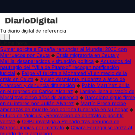
Tu diario digital de referencia
Última hora
Sumar solicita a España renunciar al Mundial 2030 con
Marruecos por Ceuta
◆
Crisis migratoria en Ceuta y
Melilla: desaparecidos y situación política
◆
Acusados del
naufragio del “Villa de Pitanxo” recogen notificación
judicial
◆
Felipe VI felicita a Mohamed VI en medio de la
crisis en Ceuta
◆
Ayuso desmiente mudanza a ático de
Chamberí y denuncia difamación
◆
Pablo Martínez brilla
en el regreso de Carlos Alcaraz
◆
Lamine llena el vacío de
Messi tras cinco años de ausencia
◆
Barcelona sigue firme
en su interés por Julián Álvarez
◆
Martín Presa recibe
amenazas de muerte con corona funeraria en su hogar
◆
Futuro de Vinicius: ¿Renovación de contrato o posible
venta?
◆
CGPJ investiga a Peinado tras denuncia de
Manos Limpias por maltrato
◆
Chiara Ferragni se lanza al
mundo de la actuación