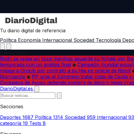
Tu diario digital de referencia
Política
Economía
Internacional
Sociedad
Tecnología
Depo
Última hora
Rodri se relaja en Ibiza mientras aguarda su fichaje por B
temporada con un análisis final
◆
Campeón mundial españo
indaga a Orriols por contrato a su hija en policía de Ripoll
Marruecos
◆
PP urge al Congreso tratar crisis de Ceuta y
Consejero de Ayuso defiende compra de ático y niega irreg
DiarioDigital.es
Secciones
Deportes
1687
Política
1314
Sociedad
959
Internacional
9
categoría
19
Tests
8