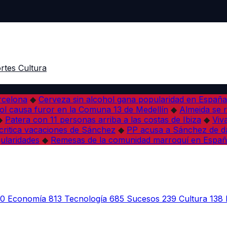
rtes
Cultura
arcelona
◆
Cerveza sin alcohol gana popularidad en España 
l causa furor en la Comuna 13 de Medellín
◆
Almeida se r
◆
Patera con 11 personas arriba a las costas de Ibiza
◆
Viv
 critica vacaciones de Sánchez
◆
PP acusa a Sánchez de dañ
ularidades
◆
Remesas de la comunidad marroquí en Españ
30
Economía
813
Tecnología
685
Sucesos
239
Cultura
138