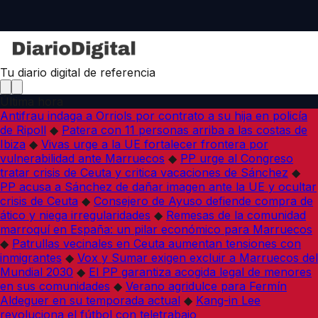
Tu diario digital de referencia
Última hora
Antifrau indaga a Orriols por contrato a su hija en policía
de Ripoll
◆
Patera con 11 personas arriba a las costas de
Ibiza
◆
Vivas urge a la UE fortalecer frontera por
vulnerabilidad ante Marruecos
◆
PP urge al Congreso
tratar crisis de Ceuta y critica vacaciones de Sánchez
◆
PP acusa a Sánchez de dañar imagen ante la UE y ocultar
crisis de Ceuta
◆
Consejero de Ayuso defiende compra de
ático y niega irregularidades
◆
Remesas de la comunidad
marroquí en España: un pilar económico para Marruecos
◆
Patrullas vecinales en Ceuta aumentan tensiones con
inmigrantes
◆
Vox y Sumar exigen excluir a Marruecos del
Mundial 2030
◆
El PP garantiza acogida legal de menores
en sus comunidades
◆
Verano agridulce para Fermín
Aldeguer en su temporada actual
◆
Kang-in Lee
revoluciona el fútbol con teletrabajo