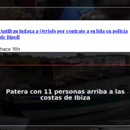
Antifrau indaga a Orriols por contrato a su hija en policía
de Ripoll
hace 16h