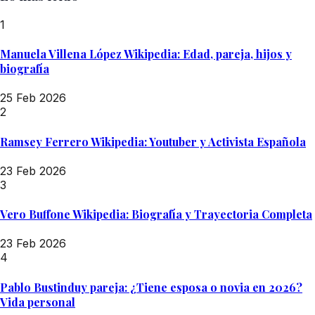
1
Manuela Villena López Wikipedia: Edad, pareja, hijos y
biografía
25 Feb 2026
2
Ramsey Ferrero Wikipedia: Youtuber y Activista Española
23 Feb 2026
3
Vero Buffone Wikipedia: Biografía y Trayectoria Completa
23 Feb 2026
4
Pablo Bustinduy pareja: ¿Tiene esposa o novia en 2026?
Vida personal