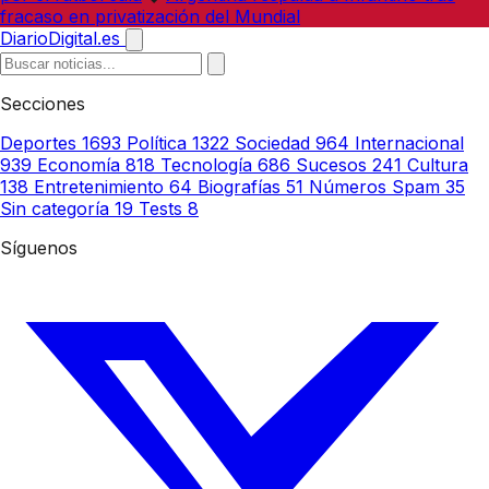
fracaso en privatización del Mundial
DiarioDigital.es
Secciones
Deportes
1693
Política
1322
Sociedad
964
Internacional
939
Economía
818
Tecnología
686
Sucesos
241
Cultura
138
Entretenimiento
64
Biografías
51
Números Spam
35
Sin categoría
19
Tests
8
Síguenos