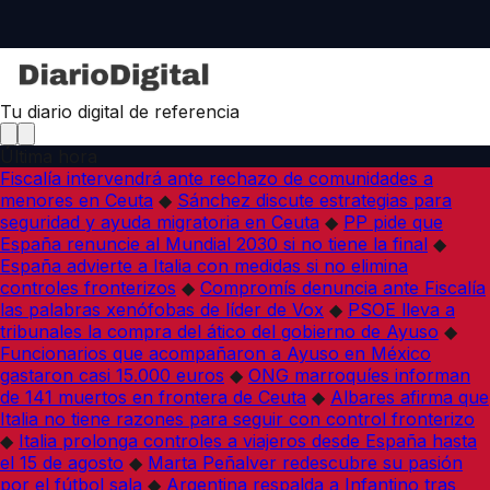
Tu diario digital de referencia
Última hora
Fiscalía intervendrá ante rechazo de comunidades a
menores en Ceuta
◆
Sánchez discute estrategias para
seguridad y ayuda migratoria en Ceuta
◆
PP pide que
España renuncie al Mundial 2030 si no tiene la final
◆
España advierte a Italia con medidas si no elimina
controles fronterizos
◆
Compromís denuncia ante Fiscalía
las palabras xenófobas de líder de Vox
◆
PSOE lleva a
tribunales la compra del ático del gobierno de Ayuso
◆
Funcionarios que acompañaron a Ayuso en México
gastaron casi 15.000 euros
◆
ONG marroquíes informan
de 141 muertos en frontera de Ceuta
◆
Albares afirma que
Italia no tiene razones para seguir con control fronterizo
◆
Italia prolonga controles a viajeros desde España hasta
el 15 de agosto
◆
Marta Peñalver redescubre su pasión
por el fútbol sala
◆
Argentina respalda a Infantino tras