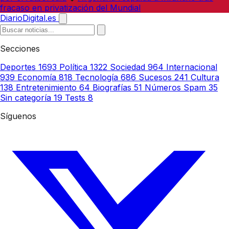
fracaso en privatización del Mundial
DiarioDigital.es
Secciones
Deportes
1693
Política
1322
Sociedad
964
Internacional
939
Economía
818
Tecnología
686
Sucesos
241
Cultura
138
Entretenimiento
64
Biografías
51
Números Spam
35
Sin categoría
19
Tests
8
Síguenos