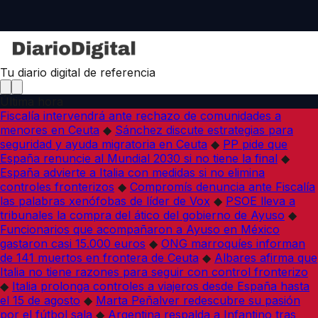
Tu diario digital de referencia
Última hora
Fiscalía intervendrá ante rechazo de comunidades a
menores en Ceuta
◆
Sánchez discute estrategias para
seguridad y ayuda migratoria en Ceuta
◆
PP pide que
España renuncie al Mundial 2030 si no tiene la final
◆
España advierte a Italia con medidas si no elimina
controles fronterizos
◆
Compromís denuncia ante Fiscalía
las palabras xenófobas de líder de Vox
◆
PSOE lleva a
tribunales la compra del ático del gobierno de Ayuso
◆
Funcionarios que acompañaron a Ayuso en México
gastaron casi 15.000 euros
◆
ONG marroquíes informan
de 141 muertos en frontera de Ceuta
◆
Albares afirma que
Italia no tiene razones para seguir con control fronterizo
◆
Italia prolonga controles a viajeros desde España hasta
el 15 de agosto
◆
Marta Peñalver redescubre su pasión
por el fútbol sala
◆
Argentina respalda a Infantino tras