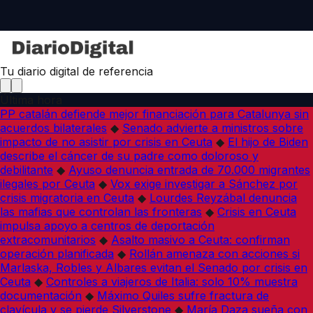
Tu diario digital de referencia
Última hora
PP catalán defiende mejor financiación para Catalunya sin
acuerdos bilaterales
◆
Senado advierte a ministros sobre
impacto de no asistir por crisis en Ceuta
◆
El hijo de Biden
describe el cáncer de su padre como doloroso y
debilitante
◆
Ayuso denuncia entrada de 70.000 migrantes
ilegales por Ceuta
◆
Vox exige investigar a Sánchez por
crisis migratoria en Ceuta
◆
Lourdes Reyzábal denuncia
las mafias que controlan las fronteras
◆
Crisis en Ceuta
impulsa apoyo a centros de deportación
extracomunitarios
◆
Asalto masivo a Ceuta: confirman
operación planificada
◆
Rollán amenaza con acciones si
Marlaska, Robles y Albares evitan el Senado por crisis en
Ceuta
◆
Controles a viajeros de Italia: solo 10% muestra
documentación
◆
Máximo Quiles sufre fractura de
clavícula y se pierde Silverstone
◆
María Daza sueña con