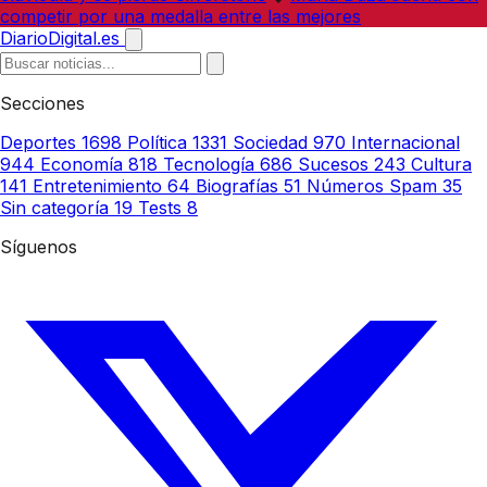
competir por una medalla entre las mejores
DiarioDigital.es
Secciones
Deportes
1698
Política
1331
Sociedad
970
Internacional
944
Economía
818
Tecnología
686
Sucesos
243
Cultura
141
Entretenimiento
64
Biografías
51
Números Spam
35
Sin categoría
19
Tests
8
Síguenos