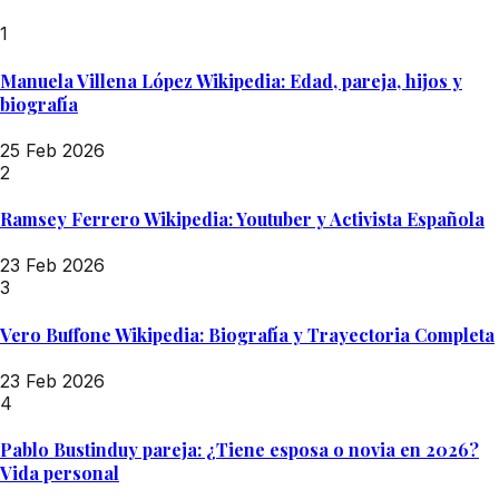
1
Manuela Villena López Wikipedia: Edad, pareja, hijos y
biografía
25 Feb 2026
2
Ramsey Ferrero Wikipedia: Youtuber y Activista Española
23 Feb 2026
3
Vero Buffone Wikipedia: Biografía y Trayectoria Completa
23 Feb 2026
4
Pablo Bustinduy pareja: ¿Tiene esposa o novia en 2026?
Vida personal