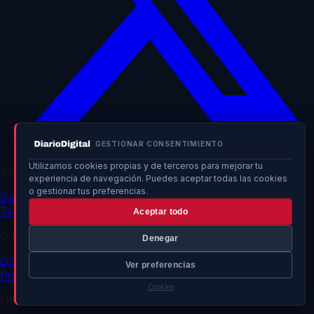
GESTIONAR CONSENTIMIENTO
Utilizamos cookies propias y de terceros para mejorar tu
Secciones
experiencia de navegación. Puedes aceptar todas las cookies
o gestionar tus preferencias.
Deportes
Política
Sociedad
Internacional
Economía
Tecnología
Sucesos
Cultura
Aceptar todo
DiarioDigital
Denegar
Quiénes somos
Contacto
Publicidad
Política de privacidad
Ver preferencias
Política de cookies
Cookies
Últimas noticias