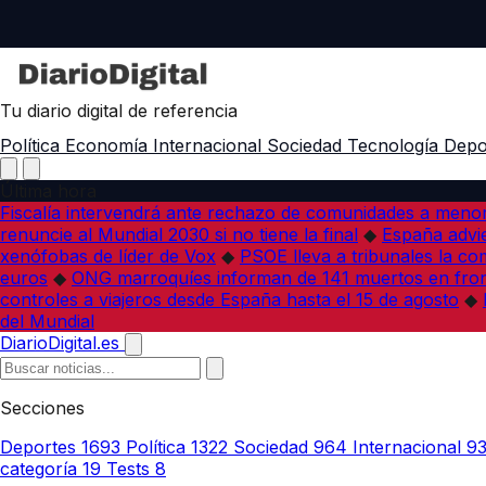
Tu diario digital de referencia
Política
Economía
Internacional
Sociedad
Tecnología
Depo
Última hora
Fiscalía intervendrá ante rechazo de comunidades a meno
renuncie al Mundial 2030 si no tiene la final
◆
España advie
xenófobas de líder de Vox
◆
PSOE lleva a tribunales la co
euros
◆
ONG marroquíes informan de 141 muertos en fron
controles a viajeros desde España hasta el 15 de agosto
◆
del Mundial
DiarioDigital.es
Secciones
Deportes
1693
Política
1322
Sociedad
964
Internacional
9
categoría
19
Tests
8