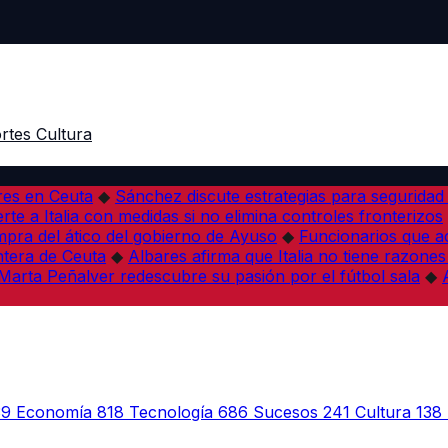
rtes
Cultura
res en Ceuta
◆
Sánchez discute estrategias para seguridad
rte a Italia con medidas si no elimina controles fronterizos
mpra del ático del gobierno de Ayuso
◆
Funcionarios que 
tera de Ceuta
◆
Albares afirma que Italia no tiene razones
Marta Peñalver redescubre su pasión por el fútbol sala
◆
39
Economía
818
Tecnología
686
Sucesos
241
Cultura
138