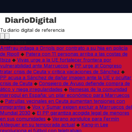
Tu diario digital de referencia
Última hora
Antifrau indaga a Orriols por contrato a su hija en policía
de Ripoll
◆
Patera con 11 personas arriba a las costas de
Ibiza
◆
Vivas urge a la UE fortalecer frontera por
vulnerabilidad ante Marruecos
◆
PP urge al Congreso
tratar crisis de Ceuta y critica vacaciones de Sánchez
◆
PP acusa a Sánchez de dañar imagen ante la UE y ocultar
crisis de Ceuta
◆
Consejero de Ayuso defiende compra de
ático y niega irregularidades
◆
Remesas de la comunidad
marroquí en España: un pilar económico para Marruecos
◆
Patrullas vecinales en Ceuta aumentan tensiones con
inmigrantes
◆
Vox y Sumar exigen excluir a Marruecos del
Mundial 2030
◆
El PP garantiza acogida legal de menores
en sus comunidades
◆
Verano agridulce para Fermín
Aldeguer en su temporada actual
◆
Kang-in Lee
revoluciona el fútbol con teletrabajo