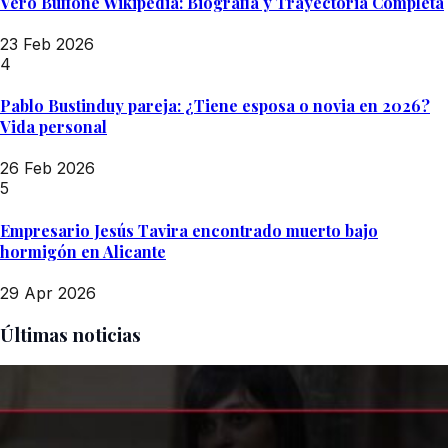
Vero Buffone Wikipedia: Biografía y Trayectoria Completa
23 Feb 2026
4
Pablo Bustinduy pareja: ¿Tiene esposa o novia en 2026?
Vida personal
26 Feb 2026
5
Empresario Jesús Tavira encontrado muerto bajo
hormigón en Alicante
29 Apr 2026
Últimas noticias