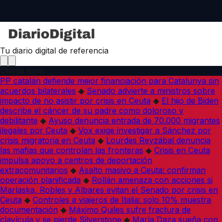
Tu diario digital de referencia
Última hora
PP catalán defiende mejor financiación para Catalunya sin
acuerdos bilaterales
◆
Senado advierte a ministros sobre
impacto de no asistir por crisis en Ceuta
◆
El hijo de Biden
describe el cáncer de su padre como doloroso y
debilitante
◆
Ayuso denuncia entrada de 70.000 migrantes
ilegales por Ceuta
◆
Vox exige investigar a Sánchez por
crisis migratoria en Ceuta
◆
Lourdes Reyzábal denuncia
las mafias que controlan las fronteras
◆
Crisis en Ceuta
impulsa apoyo a centros de deportación
extracomunitarios
◆
Asalto masivo a Ceuta: confirman
operación planificada
◆
Rollán amenaza con acciones si
Marlaska, Robles y Albares evitan el Senado por crisis en
Ceuta
◆
Controles a viajeros de Italia: solo 10% muestra
documentación
◆
Máximo Quiles sufre fractura de
clavícula y se pierde Silverstone
◆
María Daza sueña con