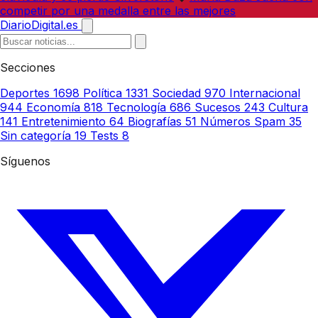
competir por una medalla entre las mejores
DiarioDigital.es
Secciones
Deportes
1698
Política
1331
Sociedad
970
Internacional
944
Economía
818
Tecnología
686
Sucesos
243
Cultura
141
Entretenimiento
64
Biografías
51
Números Spam
35
Sin categoría
19
Tests
8
Síguenos