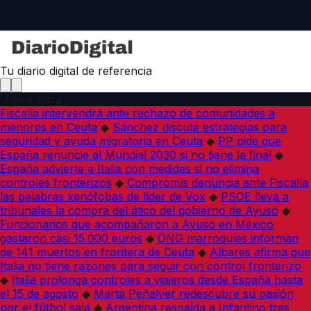
Tu diario digital de referencia
Última hora
Fiscalía intervendrá ante rechazo de comunidades a
menores en Ceuta
◆
Sánchez discute estrategias para
seguridad y ayuda migratoria en Ceuta
◆
PP pide que
España renuncie al Mundial 2030 si no tiene la final
◆
España advierte a Italia con medidas si no elimina
controles fronterizos
◆
Compromís denuncia ante Fiscalía
las palabras xenófobas de líder de Vox
◆
PSOE lleva a
tribunales la compra del ático del gobierno de Ayuso
◆
Funcionarios que acompañaron a Ayuso en México
gastaron casi 15.000 euros
◆
ONG marroquíes informan
de 141 muertos en frontera de Ceuta
◆
Albares afirma que
Italia no tiene razones para seguir con control fronterizo
◆
Italia prolonga controles a viajeros desde España hasta
el 15 de agosto
◆
Marta Peñalver redescubre su pasión
por el fútbol sala
◆
Argentina respalda a Infantino tras