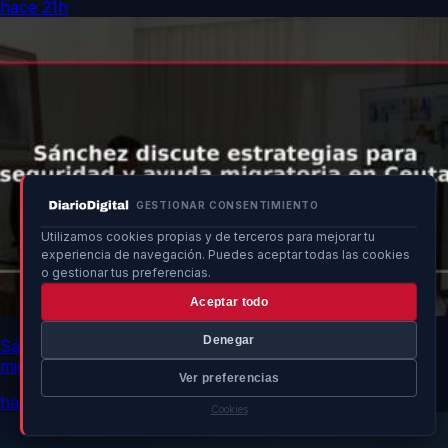
hace 21h
GESTIONAR CONSENTIMIENTO
Utilizamos cookies propias y de terceros para mejorar tu
experiencia de navegación. Puedes aceptar todas las cookies
o gestionar tus preferencias.
Aceptar todo
Denegar
Sánchez discute estrategias para seguridad y ayuda
migratoria en Ceuta
Ver preferencias
hace 21h
Cookies