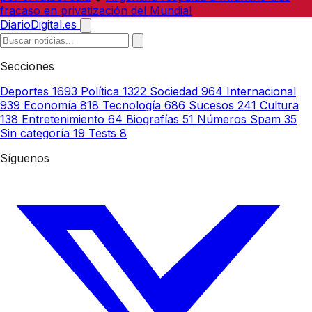
fracaso en privatización del Mundial
DiarioDigital.es
Secciones
Deportes
1693
Política
1322
Sociedad
964
Internacional
939
Economía
818
Tecnología
686
Sucesos
241
Cultura
138
Entretenimiento
64
Biografías
51
Números Spam
35
Sin categoría
19
Tests
8
Síguenos