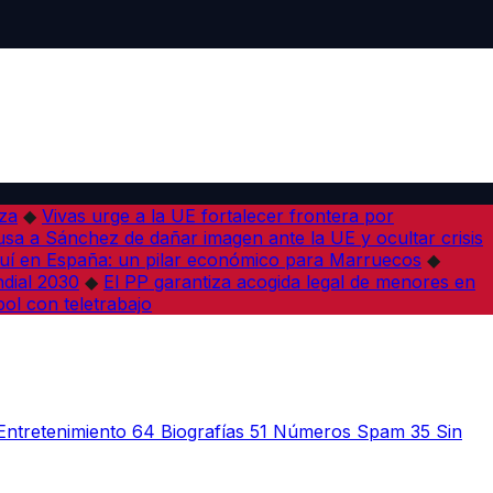
iza
◆
Vivas urge a la UE fortalecer frontera por
sa a Sánchez de dañar imagen ante la UE y ocultar crisis
í en España: un pilar económico para Marruecos
◆
dial 2030
◆
El PP garantiza acogida legal de menores en
bol con teletrabajo
Entretenimiento
64
Biografías
51
Números Spam
35
Sin