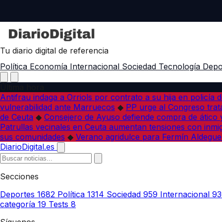
Tu diario digital de referencia
Política
Economía
Internacional
Sociedad
Tecnología
Depo
Última hora
Antifrau indaga a Orriols por contrato a su hija en policía d
vulnerabilidad ante Marruecos
◆
PP urge al Congreso trata
de Ceuta
◆
Consejero de Ayuso defiende compra de ático y
Patrullas vecinales en Ceuta aumentan tensiones con inmi
sus comunidades
◆
Verano agridulce para Fermín Aldegue
DiarioDigital.es
Secciones
Deportes
1682
Política
1314
Sociedad
959
Internacional
93
categoría
19
Tests
8