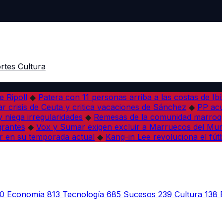
rtes
Cultura
e Ripoll
◆
Patera con 11 personas arriba a las costas de Ib
r crisis de Ceuta y critica vacaciones de Sánchez
◆
PP acu
 niega irregularidades
◆
Remesas de la comunidad marroqu
grantes
◆
Vox y Sumar exigen excluir a Marruecos del Mun
r en su temporada actual
◆
Kang-in Lee revoluciona el fút
0
Economía
813
Tecnología
685
Sucesos
239
Cultura
138