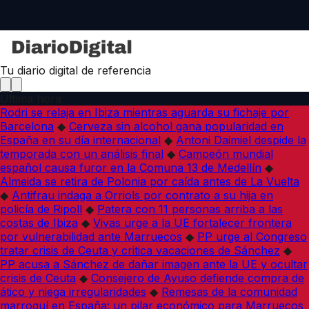
Tu diario digital de referencia
Última hora
Rodri se relaja en Ibiza mientras aguarda su fichaje por
Barcelona
◆
Cerveza sin alcohol gana popularidad en
España en su día internacional
◆
Antoni Daimiel despide la
temporada con un análisis final
◆
Campeón mundial
español causa furor en la Comuna 13 de Medellín
◆
Almeida se retira de Polonia por caída antes de La Vuelta
◆
Antifrau indaga a Orriols por contrato a su hija en
policía de Ripoll
◆
Patera con 11 personas arriba a las
costas de Ibiza
◆
Vivas urge a la UE fortalecer frontera
por vulnerabilidad ante Marruecos
◆
PP urge al Congreso
tratar crisis de Ceuta y critica vacaciones de Sánchez
◆
PP acusa a Sánchez de dañar imagen ante la UE y ocultar
crisis de Ceuta
◆
Consejero de Ayuso defiende compra de
ático y niega irregularidades
◆
Remesas de la comunidad
marroquí en España: un pilar económico para Marruecos